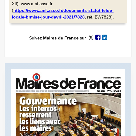
XII). www.amf.asso.fr
(
https://www.amf.asso.fr/documents-statut-lelue-
locale-brmise-jour-davril-2021/7828
, réf. BW7828).
Suivez
Maires de France
sur