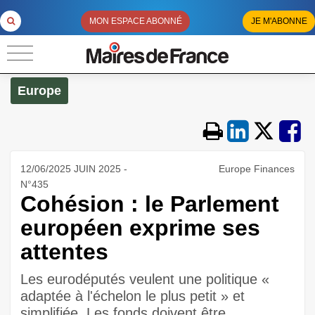
MON ESPACE ABONNÉ
JE M'ABONNE
Europe
12/06/2025 JUIN 2025 -
Europe Finances
N°435
Cohésion : le Parlement
européen exprime ses
attentes
Les eurodéputés veulent une politique «
adaptée à l'échelon le plus petit » et
simplifiée. Les fonds doivent être