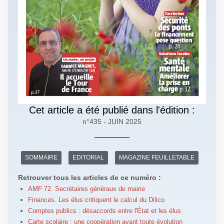
Cet article a été publié dans l'édition :
n°435 - JUIN 2025
SOMMAIRE
EDITORIAL
MAGAZINE FEUILLETABLE
Retrouver tous les articles de ce numéro :
AMF 72. Secrétaires généraux de mairie
Finances. Les élus critiquent le calcul du Dilico
Comptes publics : désaccords entre l'État et les élus
Carte scolaire : une coopération avant toute évolution