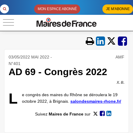
MON ESPACE ABONNÉ
JE M'ABONNE
03/05/2022 MAI 2022 -
AMF
N°401
AD 69 - Congrès 2022
X. B.
L
e congrès des maires du Rhône se déroulera le 19
octobre 2022, à Brignais.
salondesmaires-rhone.fr/
Suivez
Maires de France
sur