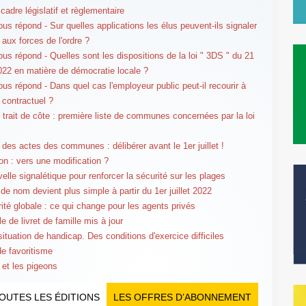
cadre législatif et règlementaire
us répond - Sur quelles applications les élus peuvent-ils signaler
 aux forces de l'ordre ?
us répond - Quelles sont les dispositions de la loi " 3DS " du 21
2022 en matière de démocratie locale ?
us répond - Dans quel cas l'employeur public peut-il recourir à
 contractuel ?
 trait de côte : première liste de communes concernées par la loi
é des actes des communes : délibérer avant le 1er juillet !
on : vers une modification ?
elle signalétique pour renforcer la sécurité sur les plages
de nom devient plus simple à partir du 1er juillet 2022
rité globale : ce qui change pour les agents privés
e de livret de famille mis à jour
situation de handicap. Des conditions d'exercice difficiles
de favoritisme
 et les pigeons
OUTES LES ÉDITIONS
LES OFFRES D’ABONNEMENT