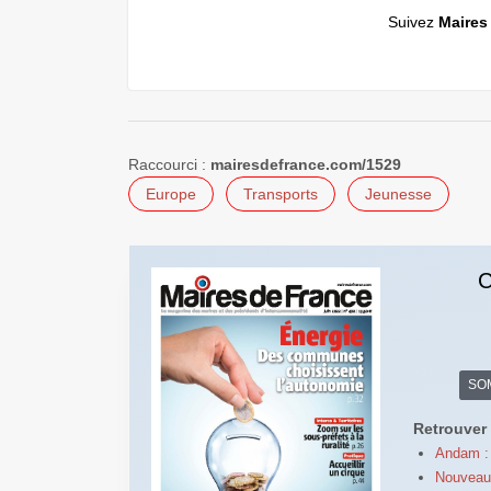
Suivez
Maires
Raccourci :
mairesdefrance.com/1529
Europe
Transports
Jeunesse
C
SO
Retrouver 
Andam : 
Nouveau 