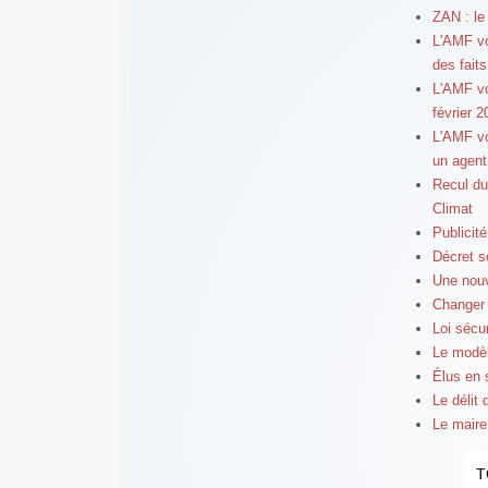
ZAN : le 
L'AMF vo
des faits
L'AMF vo
février 
L'AMF vo
un agent
Recul du
Climat
Publicit
Décret s
Une nouv
Changer 
Loi sécu
Le modèl
Élus en 
Le délit 
Le maire
T