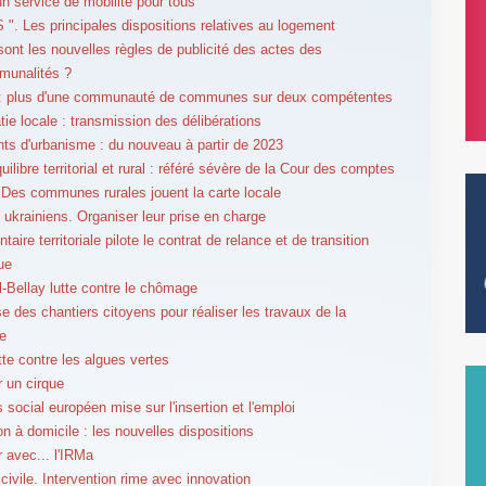
un service de mobilité pour tous
S ". Les principales dispositions relatives au logement
sont les nouvelles règles de publicité des actes des
munalités ?
é : plus d'une communauté de communes sur deux compétentes
ie locale : transmission des délibérations
s d'urbanisme : du nouveau à partir de 2023
uilibre territorial et rural : référé sévère de la Cour des comptes
 Des communes rurales jouent la carte locale
 ukrainiens. Organiser leur prise en charge
taire territoriale pilote le contrat de relance et de transition
ue
l-Bellay lutte contre le chômage
se des chantiers citoyens pour réaliser les travaux de la
e
utte contre les algues vertes
r un cirque
 social européen mise sur l'insertion et l'emploi
on à domicile : les nouvelles dispositions
r avec... l'IRMa
 civile. Intervention rime avec innovation