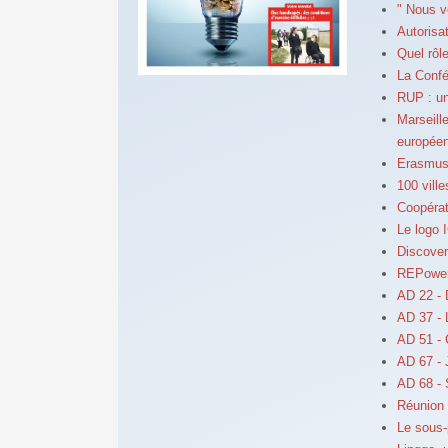
" Nous v
Autorisa
Quel rôl
La Confé
RUP : un
Marseill
europée
Erasmus 
100 vill
Coopérat
Le logo 
Discover
REPowerE
AD 22 - 
AD 37 - 
AD 51 - C
AD 67 - 
AD 68 - 
Réunion 
Le sous-p