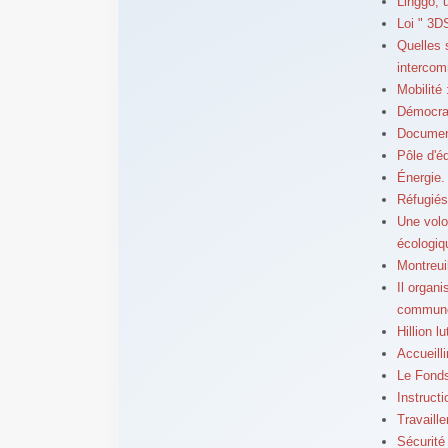
Linggo, 
Loi " 3D
Quelles 
intercom
Mobilit
Démocrat
Document
Pôle d'éq
Énergie.
Réfugiés
Une volon
écologiq
Montreui
Il organi
commun
Hillion l
Accueilli
Le Fonds
Instructi
Travaille
Sécurité