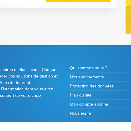
Qui sommes-nous ?
 maires et élus locaux. Chaque
tager vos solutions de gestion et
Nos abonnements
on site Internet,
Protection des données
l'information dont vous avez
Plan du site
 support de votre choix
Mon compte abonné
Nous écrire