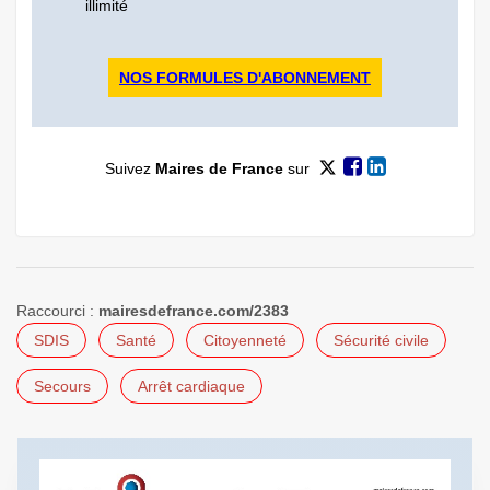
illimité
NOS FORMULES D'ABONNEMENT
Suivez
Maires de France
sur
Raccourci :
mairesdefrance.com/2383
SDIS
Santé
Citoyenneté
Sécurité civile
Secours
Arrêt cardiaque