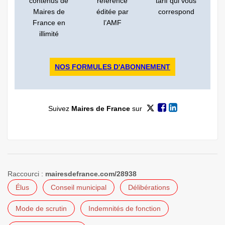
contenus de
référence
tarif qui vous
Maires de
éditée par
correspond
France en
l’AMF
illimité
NOS FORMULES D'ABONNEMENT
Suivez
Maires de France
sur
Raccourci :
mairesdefrance.com/28938
Élus
Conseil municipal
Délibérations
Mode de scrutin
Indemnités de fonction