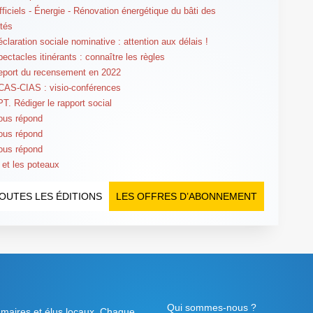
fficiels - Énergie - Rénovation énergétique du bâti des
ités
claration sociale nominative : attention aux délais !
ectacles itinérants : connaître les règles
eport du recensement en 2022
CAS-CIAS : visio-conférences
PT. Rédiger le rapport social
ous répond
ous répond
ous répond
 et les poteaux
OUTES LES ÉDITIONS
LES OFFRES D’ABONNEMENT
Qui sommes-nous ?
 maires et élus locaux. Chaque