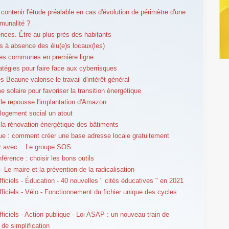
 contenir l'étude préalable en cas d'évolution de périmètre d'une
munalité ?
ces. Être au plus près des habitants
ts à absence des élu(e)s locaux(les)
es communes en première ligne
ratégies pour faire face aux cyberrisques
s-Beaune valorise le travail d'intérêt général
e solaire pour favoriser la transition énergétique
le repousse l'implantation d'Amazon
u logement social un atout
la rénovation énergétique des bâtiments
e : comment créer une base adresse locale gratuitement
er avec... Le groupe SOS
férence : choisir les bons outils
 Le maire et la prévention de la radicalisation
fficiels - Éducation - 40 nouvelles " cités éducatives " en 2021
fficiels - Vélo - Fonctionnement du fichier unique des cycles
s
fficiels - Action publique - Loi ASAP : un nouveau train de
de simplification