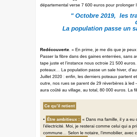
départemental verse 7 600 euros pour prolonger l’
" Octobre 2019, les tr
La population passe un sal
Redécouverte
. « En prime, je me dis que je pe
Passer la fibre dans des gaines enterrées, sans av
tape juste et l’instance nous octroie 21 500 euro
poteaux… La population passe un sale hiver, d’aut
Juillet 2020 : enfin, les derniers poteaux partent et 
outre, nos rues se parent de 29 réverbères à led –
aura coûté au village, au total, 80 000 euros. La fi
Ce qu’il retient
•
Être ambitieux :
« Dans ma famille, il y a eu 
l’électricité. Moi, je resterai comme celui qui a p
commune… Selon le notaire, l’immobilier, avec ce