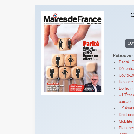
C
SO
Retrouver 
Parité. E
Décentra
Covid-19
Relance 
L'offre m
« L'État
bureaucr
« Sépara
Droit des
Mobilité
Plan loc