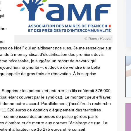
l
s
qui
ibre
© Thierry Houyel
ors
res de Noël” qui enlaidissent nos rues. Je me renseigne sur
mande à mon syndicat d’électrification des premiers devis.
mme nécessaire, je suggère un report de travaux qui
 aujourd’hui ma priorité –, et décide de vendre une belle
i appelle de gros frais de rénovation. À la surprise
. Supprimer les poteaux et enterrer les fils coûterait 376 000
ipal étant couvert par le syndicat). Le montant peut effrayer.
et donne notre accord. Parallèlement, j’accélère la recherche
 : 11 520 euros de dotation d’équipement des territoires
ère – somme issue des amendes de police gérées par le
es d’ombre et de mettre aux normes l’éclairage de rue. La
ient à hauteur de 16 275 euros et le conseil