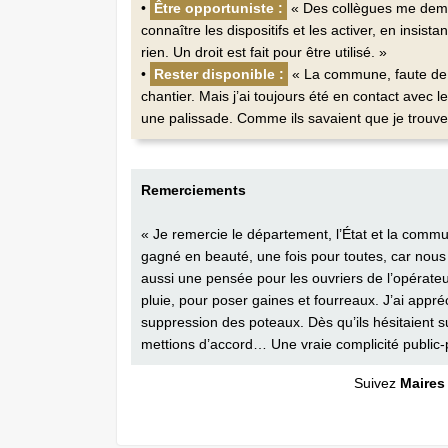
•
Être opportuniste :
« Des collègues me deman
connaître les ­dispositifs et les activer, en insis
rien. Un droit est fait pour être utilisé. »
•
Rester disponible :
« La commune, faute de s
chantier. Mais j’ai ­toujours été en contact avec l
une palissade. Comme ils savaient que je trouver
Remerciements
« Je remercie le département, l’État et la commu
gagné en beauté, une fois pour toutes, car nous 
aussi une pensée pour les ouvriers de l’opérateur
pluie, pour poser gaines et fourreaux. J’ai appréc
suppression des poteaux. Dès qu’ils hésitaient 
mettions d’accord… Une vraie complicité public-p
Suivez
Maires