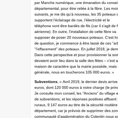
par Manche numérique, une émanation du consei
départemental, pour être reliée à la fibre. Les moi
suivants, je me dis qu’à nouveau, les 35 poteaux 
supportent l’éclairage de rue, l’électricité et le
téléphone vont être bardés de fils (car il s’agit de f
aérienne). En outre, l’installation de cette fibre va
supposer de poser 20 nouveaux poteaux. C’est h
de question, je commence à être lassé de ces “arb
“l’effacement” des poteaux. En juillet 2018, je de
Dans cette perspective et pour provisionner la so
devaient avoir lieu dans la salle des fêtes – c’est
maison de caractère que la mairie possède, mais qu
générale, nous en toucherons 105 000 euros. »
Subventions.
« Avril 2019, le dernier devis arrive
euros, dont 120 000 euros à notre charge (le princ
Je consulte mon conseil, les “Anciens” du village 
de subventions, et les réponses positives affluent
ruraux, 9 147 euros au titre de la sécurité routi
département, car je prévois de supprimer des zon
communauté d’agglomération du Cotentin nous sout