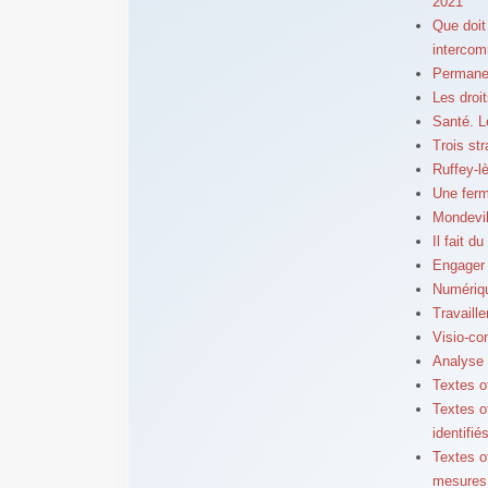
2021
Que doit
intercom
Permanen
Les droi
Santé. L
Trois st
Ruffey-lè
Une ferm
Mondevil
Il fait d
Engager 
Numériqu
Travaill
Visio-con
Analyse -
Textes o
Textes o
identifié
Textes o
mesures 