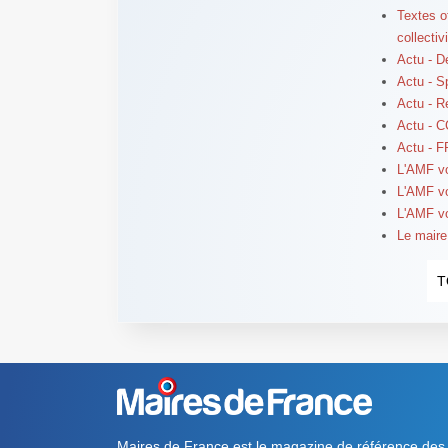
Textes o
collectiv
Actu - Dé
Actu - Sp
Actu - R
Actu - C
Actu - F
L'AMF v
L'AMF v
L'AMF v
Le maire
T
Maires de France est le magazine de référence des