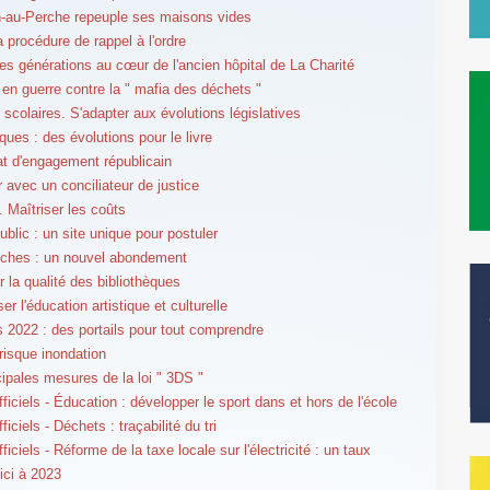
-au-Perche repeuple ses maisons vides
la procédure de rappel à l'ordre
 les générations au cœur de l'ancien hôpital de La Charité
 en guerre contre la " mafia des déchets "
 scolaires. S'adapter aux évolutions législatives
ques : des évolutions pour le livre
at d'engagement républicain
r avec un conciliateur de justice
. Maîtriser les coûts
ublic : un site unique pour postuler
iches : un nouvel abondement
r la qualité des bibliothèques
er l'éducation artistique et culturelle
s 2022 : des portails pour tout comprendre
 risque inondation
cipales mesures de la loi " 3DS "
ficiels - Éducation : développer le sport dans et hors de l'école
ficiels - Déchets : traçabilité du tri
ficiels - Réforme de la taxe locale sur l'électricité : un taux
'ici à 2023