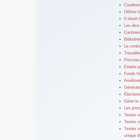
Couëtron
Utiliser 
Il réunit
Les élus
Cantines
Bibliothè
Le contr
Travaille
Piscines
Emploi p
Fonds fr
Améliore
Généralis
Élection
Gérer le
Les prin
Textes of
Textes of
Textes of
unique d