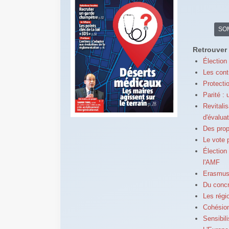
SO
Retrouver 
Élection
Les cont
Protecti
Parité : 
Revitali
d'évalua
Des prop
Le vote 
Élection
l'AMF
Erasmus+
Du concre
Les régi
Cohésion
Sensibil