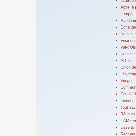
L'Europe
Appel à 
europée
Pandémie
Echanges
Nouvelle
Finances
Val-d'Oi
Nouvelle
AD 73
Union de
L'hydro
Vosges :
Commune
Covid-19
Investiss
Tout sav
Réunion 
L'AMF v
Déserts 
Recruter