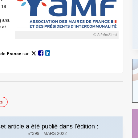
à 18
q ans,
e et
© AdobeStock
 de France
sur
ts
et article a été publié dans l'édition :
n°399 - MARS 2022