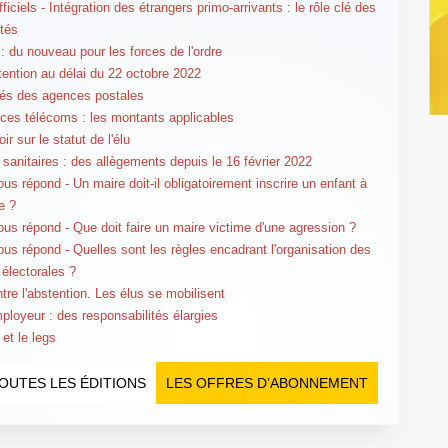
ficiels - Intégration des étrangers primo-arrivants : le rôle clé des
ités
 : du nouveau pour les forces de l'ordre
tention au délai du 22 octobre 2022
és des agences postales
es télécoms : les montants applicables
ir sur le statut de l'élu
sanitaires : des allègements depuis le 16 février 2022
us répond - Un maire doit-il obligatoirement inscrire un enfant à
e ?
us répond - Que doit faire un maire victime d'une agression ?
us répond - Quelles sont les règles encadrant l'organisation des
 électorales ?
ntre l'abstention. Les élus se mobilisent
ployeur : des responsabilités élargies
 et le legs
OUTES LES ÉDITIONS
LES OFFRES D’ABONNEMENT