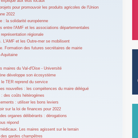
 expliqué aux élus locaux
projets pour promouvoir les produits agricoles de l'Union
nne 2022
 : la solidarité européenne
 entre l'AMF et les associations départementales
 représentation régionale
. L'AMF et les Outre-mer se mobilisent
se. Formation des futures secrétaires de mairie
-Aquitaine
s maires du Val-d'Oise - Université
gène développe son écosystème
 le TER reprend du service
s nouvelles : les compétences du maire délégué
 : des coûts hétérogènes
ements : utiliser les bons leviers
oir sur la loi de finances pour 2022
des organes délibérants : dérogations
ous répond
médicaux. Les maires agissent sur le terrain
 des gardes champêtres