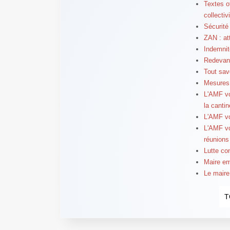
Textes of
collectiv
Sécurité
ZAN : at
Indemnit
Redevanc
Tout savo
Mesures 
L'AMF vo
la cantin
L'AMF vo
L'AMF vo
réunions
Lutte co
Maire em
Le maire
T