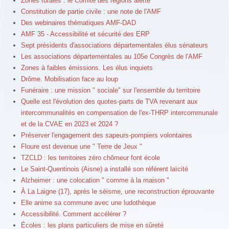
Zones rurales : le Comité des régions alerte
Constitution de partie civile : une note de l'AMF
Des webinaires thématiques AMF-DAD
AMF 35 - Accessibilité et sécurité des ERP
Sept présidents d'associations départementales élus sénateurs
Les associations départementales au 105e Congrès de l'AMF
Zones à faibles émissions. Les élus inquiets
Drôme. Mobilisation face au loup
Funéraire : une mission " sociale" sur l'ensemble du territoire
Quelle est l'évolution des quotes-parts de TVA revenant aux
intercommunalités en compensation de l'ex-THRP intercommunale
et de la CVAE en 2023 et 2024 ?
Préserver l'engagement des sapeurs-pompiers volontaires
Floure est devenue une " Terre de Jeux "
TZCLD : les territoires zéro chômeur font école
Le Saint-Quentinois (Aisne) a installé son référent laïcité
Alzheimer : une colocation " comme à la maison "
À La Laigne (17), après le séisme, une reconstruction éprouvante
Elle anime sa commune avec une ludothèque
Accessibilité. Comment accélérer ?
Écoles : les plans particuliers de mise en sûreté