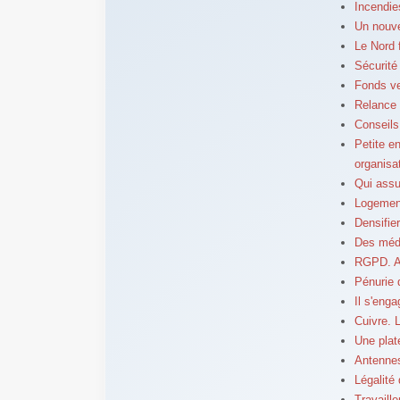
Incendie
Un nouve
Le Nord 
Sécurité
Fonds ve
Relance d
Conseils
Petite e
organisa
Qui assur
Logement
Densifier
Des méde
RGPD. Ai
Pénurie 
Il s'eng
Cuivre. 
Une plat
Antennes-
Légalité 
Travaill