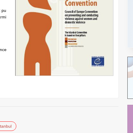
t pu
armi
ence
tanbul