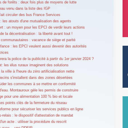
s de forêts : deux fois plus de moyens de lutte
au venu dans la liste des IGP
fait circuler des bus France Services
 : les atouts d'une mutualisation des agents
rt : un moyen pour les EPCI de verdir leurs actions
e la décentralisation : la liberté avant tout !
 communautaires : vacance de siège et parité
nfance : les EPCI veulent aussi devenir des autorités
trices
era la police de la publicité à partir du 1er janvier 2024 ?
: les élus ruraux imaginent des solutions
 la ville à l'heure du zéro artificialisation nette
cins s'installent dans des zones désertées
der les communes à se mettre en conformité
d'eau. Montauroux gèle les permis de construire
age pour une alimentation 100 % bio et locale
Les points clés de la fermeture du réseau
eforme pour sécuriser les services publics en ligne
relais : le dispositif d'attestation de mandat
d'un acte : utiliser la procédure du rescrit
er avec... une DDFIP