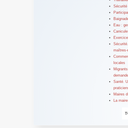
Sécurité
Particip
Baignade
Eau : ge
Canicule
Exercice
Sécurité
maîtres-
Commerce
locales
Migrants
demandeu
Santé. U
praticien
Maires d
La maire
T