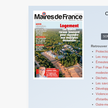
C
SO
Retrouver 
Protecti
Les moye
Émeutes 
Plan Fra
modeste
Déchets.
Les savo
Développ
Violence
d'Istanbu
Outre-me