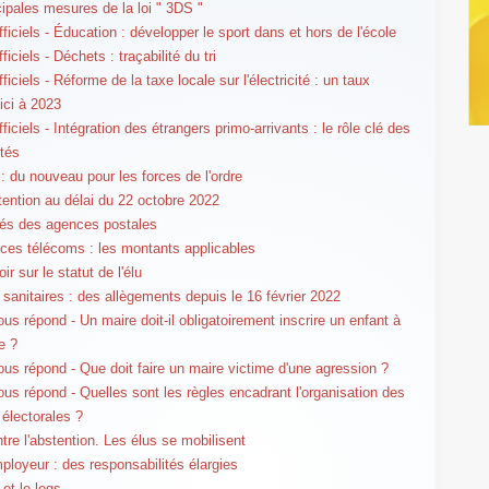
cipales mesures de la loi " 3DS "
ficiels - Éducation : développer le sport dans et hors de l'école
ficiels - Déchets : traçabilité du tri
ficiels - Réforme de la taxe locale sur l'électricité : un taux
'ici à 2023
ficiels - Intégration des étrangers primo-arrivants : le rôle clé des
ités
 : du nouveau pour les forces de l'ordre
tention au délai du 22 octobre 2022
és des agences postales
es télécoms : les montants applicables
ir sur le statut de l'élu
sanitaires : des allègements depuis le 16 février 2022
us répond - Un maire doit-il obligatoirement inscrire un enfant à
e ?
us répond - Que doit faire un maire victime d'une agression ?
us répond - Quelles sont les règles encadrant l'organisation des
 électorales ?
ntre l'abstention. Les élus se mobilisent
ployeur : des responsabilités élargies
 et le legs