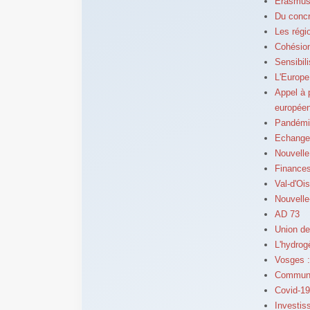
Erasmus+
Du concre
Les régi
Cohésion
Sensibil
L'Europe
Appel à 
europée
Pandémie
Echanges
Nouvelle
Finances
Val-d'Oi
Nouvelle
AD 73
Union de
L'hydro
Vosges :
Commune
Covid-19
Investiss