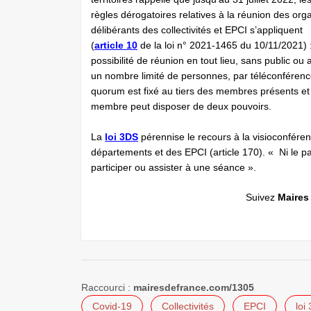
règles dérogatoires relatives à la réunion des org
délibérants des collectivités et EPCI s’appliquent
(
article 10
de la loi n° 2021-1465 du 10/11/2021) 
possibilité de réunion en tout lieu, sans public ou 
un nombre limité de personnes, par téléconférenc
quorum est fixé au tiers des membres présents et
membre peut disposer de deux pouvoirs.
La
loi 3DS
pérennise le recours à la visioconfére
départements et des EPCI (article 170). « Ni le pa
participer ou assister à une séance ».
Suivez
Maires
Raccourci :
mairesdefrance.com/1305
Covid-19
Collectivités
EPCI
loi