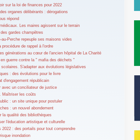
oir sur la loi de finances pour 2022
des organes délibérants : dérogations
ous répond
médicaux. Les maires agissent sur le terrain
 des gardes champêtres
-au-Perche repeuple ses maisons vides
la procédure de rappel à l'ordre
 les générations au cœur de l'ancien hôpital de La Charité
 en guerre contre la " mafia des déchets "
 scolaires. S'adapter aux évolutions législatives
ques : des évolutions pour le livre
at d'engagement républicain
r avec un conciliateur de justice
. Maîtriser les coûts
ublic : un site unique pour postuler
iches : un nouvel abondement
r la qualité des bibliothèques
er l'éducation artistique et culturelle
s 2022 : des portails pour tout comprendre
 risque inondation