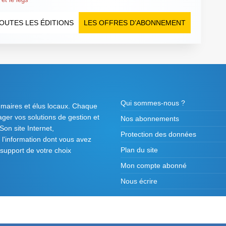
OUTES LES ÉDITIONS
LES OFFRES D’ABONNEMENT
Qui sommes-nous ?
 maires et élus locaux. Chaque
tager vos solutions de gestion et
Nos abonnements
on site Internet,
Protection des données
l'information dont vous avez
Plan du site
 support de votre choix
Mon compte abonné
Nous écrire