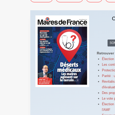
C
SO
Retrouver 
Élection
Les cont
Protecti
Parité : 
Revitali
d'évalua
Des prop
Le vote 
Élection
l'AMF