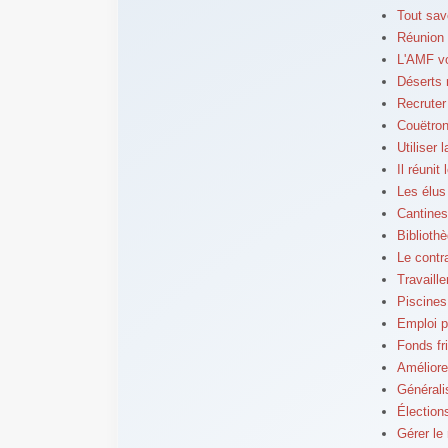
Tout sav
Réunion 
L'AMF v
Déserts 
Recruter
Couëtron
Utiliser 
Il réunit
Les élus
Cantines
Bibliothè
Le contr
Travaille
Piscines
Emploi p
Fonds fr
Améliore
Généralis
Élection
Gérer le