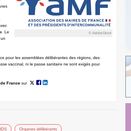
anes
:
avec
e. Le
© AdobeStock
 un
nce pour les assemblées délibérantes des régions, des
sse vaccinal, ni le passe sanitaire ne sont exigés pour
 de France
sur
 3DS
Organes délibérants