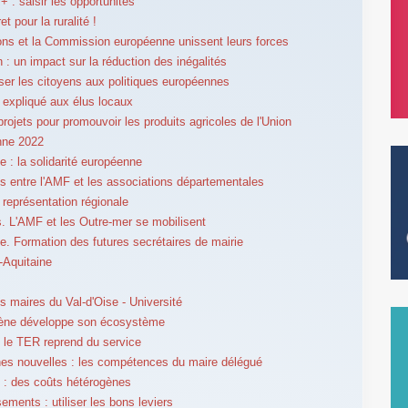
 : saisir les opportunités
t pour la ruralité !
ons et la Commission européenne unissent leurs forces
 : un impact sur la réduction des inégalités
iser les citoyens aux politiques européennes
 expliqué aux élus locaux
projets pour promouvoir les produits agricoles de l'Union
nne 2022
 : la solidarité européenne
 entre l'AMF et les associations départementales
 représentation régionale
. L'AMF et les Outre-mer se mobilisent
se. Formation des futures secrétaires de mairie
-Aquitaine
s maires du Val-d'Oise - Université
gène développe son écosystème
 le TER reprend du service
s nouvelles : les compétences du maire délégué
 : des coûts hétérogènes
ements : utiliser les bons leviers