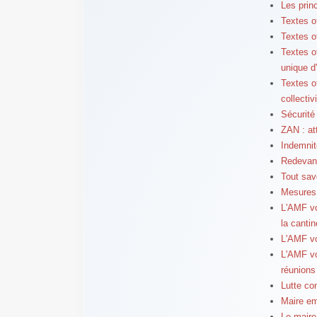
Les prin
Textes of
Textes of
Textes of
unique d
Textes of
collectiv
Sécurité
ZAN : at
Indemnit
Redevanc
Tout savo
Mesures 
L'AMF vo
la cantin
L'AMF vo
L'AMF vo
réunions
Lutte co
Maire em
Le maire