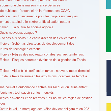
sa commune d'une maison France Services
 publique. L'essentiel de la réforme des CCAG
relance : les financements pour les projets numériques
ment : atteindre le « zéro artificialisation nette »
r avec... La Mutualité sociale agricole
 Quels nouveaux usages ?
- Accès aux soins : le cadre d'action des collectivités
fficiels - Schémas directeurs de développement des
uctures de recharge électrique
fficiels - Règles des nouveaux comités sociaux territoriaux
fficiels - Risques naturels : évolution de la gestion du Fonds
ficiels - Aides à l'électrification rurale : nouveau mode d'emploi
in de la trêve hivernale : les expulsions locatives se feront a
Une nouvelle ordonnance centrée sur l'accueil du jeune enfant
Tourisme : tout savoir sur les meublés
Régies d'avances et de recettes : les nouvelles règles de gestion
èces
Contre le vol, le marquage des vélos devient obligatoire en 2021