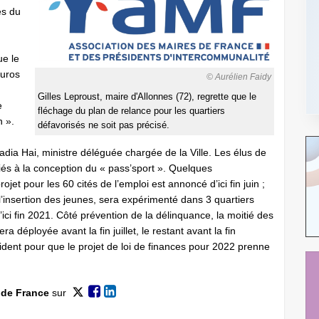
es du
ue le
euros
© Aurélien Faidy
Gilles Leproust, maire d'Allonnes (72), regrette que le
e
fléchage du plan de relance pour les quartiers
n ».
défavorisés ne soit pas précisé.
dia Hai, ministre déléguée chargée de la Ville. Les élus de
ciés à la conception du « pass’sport ». Quelques
jet pour les 60 cités de l’emploi est annoncé d’ici fin juin ;
à l’insertion des jeunes, sera expérimenté dans 3 quartiers
 d’ici fin 2021. Côté prévention de la délinquance, la moitié des
a déployée avant la fin juillet, le restant avant la fin
aident pour que le projet de loi de finances pour 2022 prenne
 de France
sur