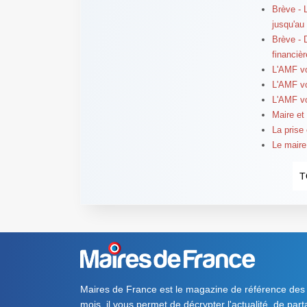
Brève - 
jusqu'au
Brève - 
financièr
L'AMF v
L'AMF v
L'AMF v
Maire et
La prise
Le maire
T
Maires de France est le magazine de référence des
mois, il vous permet de décrypter l'actualité, de par