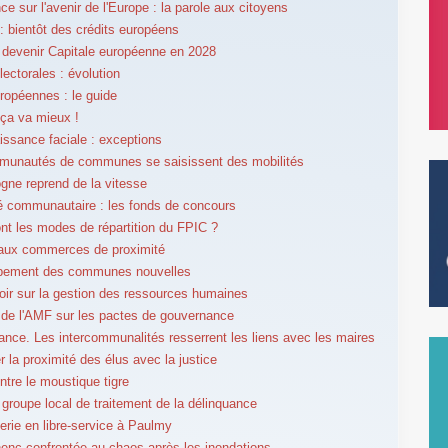
ce sur l'avenir de l'Europe : la parole aux citoyens
: bientôt des crédits européens
: devenir Capitale européenne en 2028
lectorales : évolution
ropéennes : le guide
 ça va mieux !
ssance faciale : exceptions
munautés de communes se saisissent des mobilités
gne reprend de la vitesse
té communautaire : les fonds de concours
nt les modes de répartition du FPIC ?
 aux commerces de proximité
pement des communes nouvelles
oir sur la gestion des ressources humaines
de l'AMF sur les pactes de gouvernance
nce. Les intercommunalités resserrent les liens avec les maires
r la proximité des élus avec la justice
ntre le moustique tigre
 groupe local de traitement de la délinquance
erie en libre-service à Paulmy
lhenc confrontée au chaos après les inondations