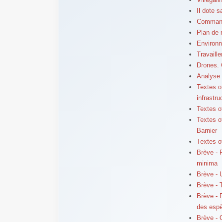
Il dote 
Commande
Plan de 
Environne
Travaille
Drones.
Analyse 
Textes o
infrastr
Textes o
Textes o
Barnier
Textes of
Brève - F
minima
Brève - 
Brève - 
Brève - 
des esp
Brève - 