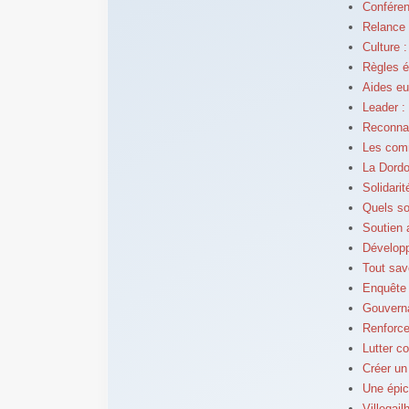
Conféren
Relance 
Culture 
Règles é
Aides eu
Leader :
Reconnai
Les com
La Dordo
Solidari
Quels so
Soutien
Dévelop
Tout sav
Enquête 
Gouverna
Renforce
Lutter co
Créer un
Une épic
Villegai