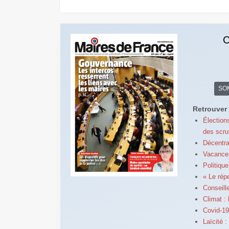
C
SO
Retrouver 
Élection
des scru
Décentra
Vacances
Politique
« Le rép
Conseill
Climat : 
Covid-19
Laïcité :