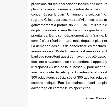
précisions sur les déclinaisons locales des mesur
plan de relance, comme le nombre de jeunes
concernés par le plan “ Un jeune une solution ” »,
regrette Gilles Leproust, maire d’Allonnes, alors q
gouvernement a promis, fin 2020, qu’1 milliard d'
du plan de relance sera fléché sur les quartiers
prioritaires. Dans son département de la Sarthe, l
comité s’est réuni en mars, mais depuis « plus rie
La demande des élus de concrétiser les mesures
annoncées en CIV de fin janvier est remontée à Na
banlieue regrettent aussi de n’avoir pas été asso
dossiers « avancent bien » cependant. L’appel à pro
le dispositif « Cités de la jeunesse », pour aider 
avec la volonté de l’élargir à 12 autres territoires
300 éducateurs spécialisés et 300 adultes-relais ser
octobre, indique l’État. Les maires de banlieue pl
davantage en compte leurs spécificités.
Suivez
Maires