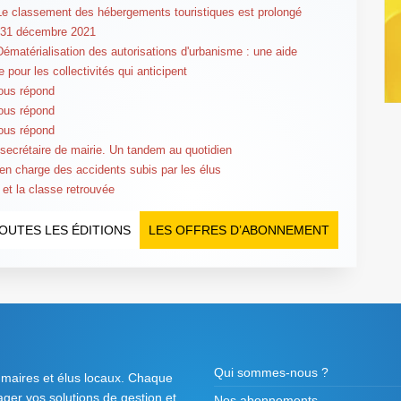
Le classement des hébergements touristiques est prolongé
 31 décembre 2021
Dématérialisation des autorisations d'urbanisme : une aide
e pour les collectivités qui anticipent
ous répond
ous répond
ous répond
 secrétaire de mairie. Un tandem au quotidien
 en charge des accidents subis par les élus
 et la classe retrouvée
OUTES LES ÉDITIONS
LES OFFRES D’ABONNEMENT
Qui sommes-nous ?
 maires et élus locaux. Chaque
tager vos solutions de gestion et
Nos abonnements