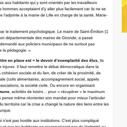
s aux habitants qui y sont orientés par les travailleurs
hommes acceptaient d’y aller plus facilement car ils ne se
l’adjointe à la mairie de Lille en charge de la santé, Marie-
r le traitement psychologique. Le maire de Saint-Émilion (1
ation départementale des maires de Gironde, a passé
i demandé aux policiers municipaux de ne surtout pas
de la pédagogie. »
tre en place est « le devoir d’exemplarité des élus.
Ils
 injures. Il faut remettre le débat démocratique dans la
 cohésion sociale et du lien, de créer de la proximité, de
ociale (colis alimentaires, accompagnement social, appels
ociations, la société civile. Ou encore en organisant
mmune
, activités de loisirs… pour « récupérer » le maximum
s pense même réorienter son mandat pour mieux l’articuler
 territoire car la crise a changé la nature des liens entre les
turque.
 n’est pas hostile aux institutions. C’est plus compliqué
ion et que les habitants ne reconnaissent pas de légitimité au