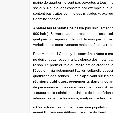
mairie de quartier ne sont pas ouvertes à tous, mai
sociaux. Nous avons constaté par exemple que les 
sentent pas traités comme des malades », explique 
Christine Staniec.
Apaiser les tensions
ne passe pas uniquement pa
900 hab.), Bernard Lauret, président de l’associ
quelques consignes sur le port du masque : « J’a
verbaliser les contrevenants mais plutôt de faire 
Pour Mohamed Gnabaly, la
première chose à met
ne doivent pas recourir à la violence des mots, aux
raison. Le premier rôle du maire est de créer de la
l’écoute », via notamment l’action culturelle et s
quotidiens des seniors…) en s’appuyant sur les ass
réunions publiques, événements dans la co
de personnes exclues ou isolées. Le maire d’Arra
« autour de la cohésion sociale et de la cohésion du
administrés, entre les élus », analyse Frédéric Le
« Ces actions fonctionnent avec une population qui
quand il existe une défiance vis-à-vis de l’institut