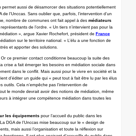
c
permet aussi de désamorcer des situations potentiellement
e l’Unccas. Sans oublier que, parfois, l’intervention d’un
sque, nombre de communes ont fait appel à des
médiateurs
représentants de l’ordre. « Un tiers n’intervient pas pour la
e médiation », argue Xavier Rochefort, président de
France
diation sur le territoire national. « L’élu a une fonction de
trés et apporter des solutions.
Or ce premier contact conditionne beaucoup la suite des
a crise a fait émerger les besoins en médiation sociale dans
lement dans le conflit. Mais aussi pour le vivre en société et la
ent d’éditer un guide qui « peut tout à fait être lu par les élus
es outils. Cela n’empêche pas l’intervention de
 Tout le monde devrait avoir des notions de médiation, même
lleurs à intégrer une compétence médiation dans toutes les
sur les équipements
pour l’accueil du public dans les
La DGA de l’Unccas mise beaucoup sur le « design de
nts, mais aussi l’organisation et toute la réflexion sur
a fonctionne. Il est plus apaisant d’accueillir du public dans