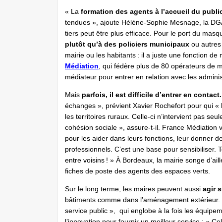
« La
formation des agents à l’accueil du publi
tendues », ajoute Hélène-Sophie Mesnage, la DGA d
tiers peut être plus efficace. Pour le port du ma
plutôt qu’à des policiers municipaux
ou autres 
mairie ou les habitants : il a juste une fonction d
Médiation
, qui fédère plus de 80 opérateurs de mé
médiateur pour entrer en relation avec les adminis
Mais
parfois, il est difficile d’entrer en contact.
échanges », prévient Xavier Rochefort pour qui « l
les territoires ruraux. Celle-ci n’intervient pas seu
cohésion sociale », assure-t-il. France Médiation vi
pour les aider dans leurs fonctions, leur donner d
professionnels. C’est une base pour sensibiliser.
entre voisins ! » À Bordeaux, la mairie songe d’ai
fiches de poste des agents des espaces verts.
Sur le long terme, les maires peuvent aussi
agir 
bâtiments comme dans l’aménagement extérieur. 
service public », qui englobe à la fois les équipeme
l’innovation pour fournir un meilleur service : « Cel