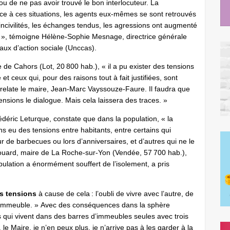
u de ne pas avoir trouvé le bon interlocuteur. La
ce à ces situations, les agents eux-mêmes se sont retrouvés
 incivilités, les échanges tendus, les agressions ont augmenté
il », témoigne Hélène-Sophie Mesnage, directrice générale
aux d’action sociale (Unccas).
e de Cahors (Lot, 20 800 hab.), « il a pu exister des tensions
et ceux qui, pour des raisons tout à fait justifiées, sont
, relate le maire, Jean-Marc Vayssouze-Faure. Il faudra que
nsions le dialogue. Mais cela laissera des traces. »
édéric Leturque, constate que dans la population, « la
 eu des tensions entre habitants, entre certains qui
 de barbecues ou lors d’anniversaires, et d’autres qui ne le
 Bouard, maire de La Roche-sur-Yon (Vendée, 57 700 hab.),
population a énormément souffert de l’isolement, a pris
es tensions
à cause de cela : l’oubli de vivre avec l’autre, de
n immeuble. » Avec des conséquences dans la sphère
 qui vivent dans des barres d’immeubles seules avec trois
le Maire, je n’en peux plus, je n’arrive pas à les garder à la