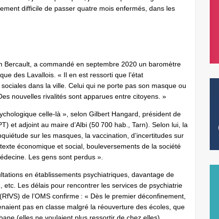
llement difficile de passer quatre mois enfermés, dans les
ian Bercault, a commandé en septembre 2020 un baromètre
ue des Lavallois. « Il en est ressorti que l’état
sociales dans la ville. Celui qui ne porte pas son masque ou
Des nouvelles rivalités sont apparues entre citoyens. »
sychologique celle-là », selon Gilbert Hangard, président de
PT) et adjoint au maire d’Albi (50 700 hab., Tarn). Selon lui, la
nquiétude sur les masques, la vaccination, d’incertitudes sur
ntexte économique et social, bouleversements de la société
édecine. Les gens sont perdus ».
ultations en établissements psychiatriques, davantage de
, etc. Les délais pour rencontrer les services de psychiatrie
é (RfVS) de l’OMS confirme : « Dès le premier déconfinement,
venaient pas en classe malgré la réouverture des écoles, que
ne (elles ne voulaient plus ressortir de chez elles),