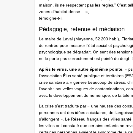
maison, ils ne respectent pas les règles.” C’est te
zones d’habitat dense… »,
témoigne-t-il.
Pédagogie, retenue et médiation
Le maire de Laval (Mayenne, 52 200 hab.), Flor
de rentrée pour mesurer l’état social et psychologiq
psychologique se dégradait. On sent des tensions 
ne le porte pas correctement est pointé du doigt. 
Après le virus, une autre épidémie pointe
, « p
l’association Élus santé publique et territoires (ES
crise sanitaire a « généré beaucoup de stress, d’i
l’avenir : nouvelles vagues de contaminations, co
avec le développement du numérique, de la télém
La crise s’est traduite par « une hausse des cons
personnes ont des idées suicidaires, de l’angoisse
s’allongent ». Le Réseau français des villes sant
les villes ont constaté que certains enfants ne re
certaines personnes avaient le syndrome de la caba