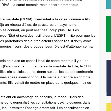
de RfVS. La santé mentale reste encore dramatique
é mentale (CLSM) préexistait à la crise
, comme à Albi,
 déjà un réseau d’élus, de structures en psychiatrie,
 se connaît, on peut aller beaucoup plus vite. Les
c l’État et sont des facilitateurs. L’ESPT milite pour que les
s partenaires des autres acteurs sanitaires. Il doit y avoir
ynergies, réunir des groupes. Leur rôle est d’atténuer ce mal-
a mis en place un conseil local de santé mentale il y a une
x (l’établissement public de santé mentale de Lille, le CHU
ficultés sociales de résidents auxquelles étaient confrontés
onnes âgées avaient conduit la mairie à prendre en compte
ants. Elle venait de mettre en place dans quelques mairies
nts ont eu davantage de besoins, le réseau lillois des
ns donc généralisé les consultations psychologiques dans
, les universités l’ont également fait. Les consultations en