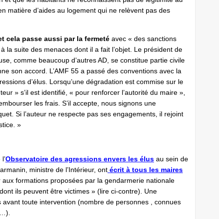
 matière d’aides au logement qui ne relèvent pas des
 et cela passe aussi par la fermeté
avec « des sanctions
 à la suite des menaces dont il a fait l’objet. Le président de
use, comme beaucoup d’autres AD, se constitue partie civile
onne son accord. L’AMF 55 a passé des conventions avec la
ressions d’élus. Lorsqu’une dégradation est commise sur le
ur » s’il est identifié, « pour renforcer l’autorité du maire »,
embourser les frais. S’il accepte, nous signons une
et. Si l’auteur ne respecte pas ses engagements, il rejoint
stice. »
l’
Observatoire des agressions envers les élus
au sein de
rmanin, ministre de l’Intérieur, ont
écrit à tous les maires
er aux formations proposées par la gendarmerie nationale
dont ils peuvent être victimes » (lire ci-contre). Une
s avant toute intervention (nombre de personnes , connues
n…).