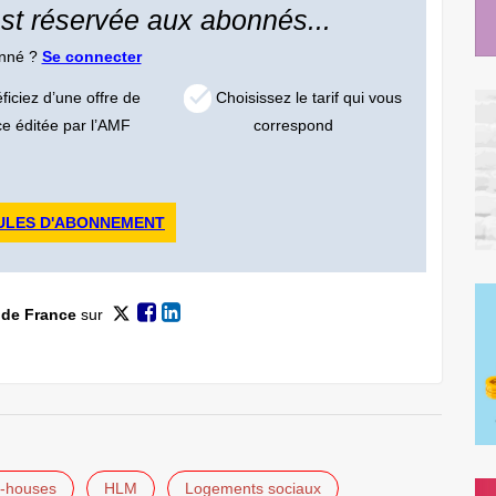
 est réservée aux abonnés...
onné ?
Se connecter
iciez d’une offre de
Choisissez le tarif qui vous
ce éditée par l’AMF
correspond
ULES D'ABONNEMENT
 de France
sur
y-houses
HLM
Logements sociaux