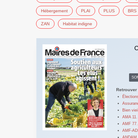
Hébergement
PLAI
PLUS
BRS
ZAN
Habitat indigne
C
SO
Retrouver 
Élection
Assuranc
Bien viei
AMA 11. 
AMF 77. 
AMF-AD :
ANDAM. 