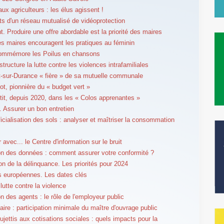
ux agriculteurs : les élus agissent !
ts d'un réseau mutualisé de vidéoprotection
. Produire une offre abordable est la priorité des maires
les maires encouragent les pratiques au féminin
commémore les Poilus en chansons
tructure la lutte contre les violences intrafamiliales
sur-Durance « fière » de sa mutuelle communale
t, pionnière du « budget vert »
estit, depuis 2020, dans les « Colos apprenantes »
. Assurer un bon entretien
ificialisation des sols : analyser et maîtriser la consommation
r avec... le Centre d'information sur le bruit
on des données : comment assurer votre conformité ?
on de la délinquance. Les priorités pour 2024
s européennes. Les dates clés
lutte contre la violence
on des agents : le rôle de l'employeur public
laire : participation minimale du maître d'ouvrage public
ujettis aux cotisations sociales : quels impacts pour la