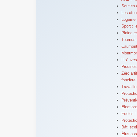
Soutien a
Les atou
Logement
Sport : 
Plaine 
Tournus s
Caumont-
Montmoro
Il s'inv
Piscines
Zéro art
foncière
Travaille
Protecti
Préventi
Election
Ecoles : 
Protecti
Bâti sco
Élus ass