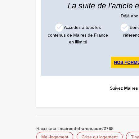
La suite de l'article
Déjà ab
Accédez à tous les
Bénéf
contenus de Maires de France
référen
en illimité
NOS FORM
Suivez
Maires
Raccourci :
mairesdefrance.com/2768
Mal-logement
Crise du logement
Tin