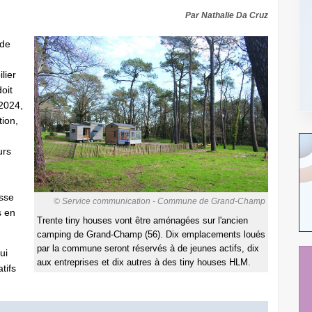
Par Nathalie Da Cruz
 de
lier
oit
2024,
tion,
urs
isse
© Service communication - Commune de Grand-Champ
s en
Trente tiny houses vont être aménagées sur l'ancien
camping de Grand-Champ (56). Dix emplacements loués
par la commune seront réservés à de jeunes actifs, dix
ui
aux entreprises et dix autres à des tiny houses HLM.
tifs