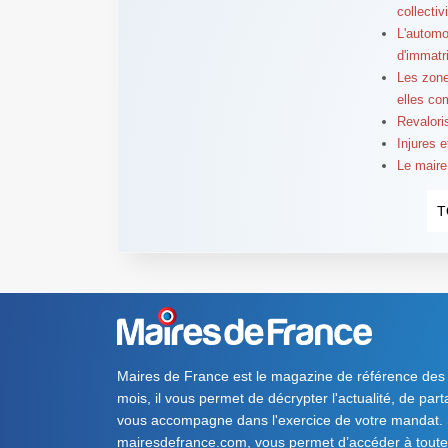
collectiv
L'automo
d'immatr
Les zone
elles co
Revalori
Injures 
Le maire 
T
Maires de France est le magazine de référence des
mois, il vous permet de décrypter l'actualité, de par
vous accompagne dans l'exercice de votre mandat. S
mairesdefrance.com, vous permet d’accéder à toute 