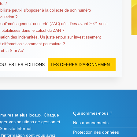
ité ?
biliste peut-il s'opposer à la collecte de son numéro
iculation ?
s d'aménagement concerté (ZAC) décidées avant 2021 sont-
mptabilisées dans le calcul du ZAN ?
sation des indemnités. Un juste retour sur investissement
et diffamation : comment poursuivre ?
et la Star Ac'
OUTES LES ÉDITIONS
LES OFFRES D’ABONNEMENT
Qui sommes-nous ?
 maires et élus locaux. Chaque
tager vos solutions de gestion et
Nos abonnements
on site Internet,
Protection des données
l'information dont vous avez