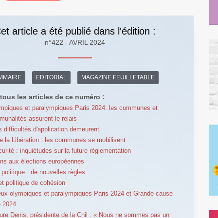
et article a été publié dans l'édition :
n°422 - AVRIL 2024
MMAIRE
EDITORIAL
MAGAZINE FEUILLETABLE
tous les articles de ce numéro :
mpiques et paralympiques Paris 2024: les communes et
munalités assurent le relais
s difficultés d'application demeurent
e la Libération : les communes se mobilisent
urité : inquiétudes sur la future règlementation
ns aux élections européennes
 politique : de nouvelles règles
et politique de cohésion
eux olympiques et paralympiques Paris 2024 et Grande cause
e 2024
ure Denis, présidente de la Cnil : « Nous ne sommes pas un