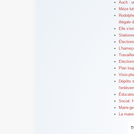
Auch : un
Mèze lut
Rodolphe
illégale
Elle s'e
Stationn
Élection
L'hameç
Travaill
Elections
Plan lou
Visio-pl
Dépôts sa
l'enlève
Éducatio
Social. 
Maire-ge
La maire 
T