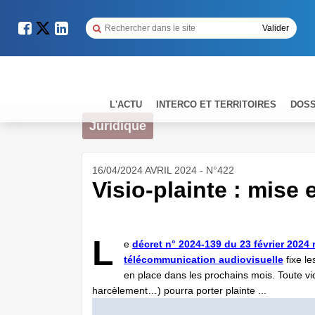
L'ACTU
INTERCO ET TERRITOIRES
DOSS
Juridique
16/04/2024 AVRIL 2024 - N°422
Visio-plainte : mise
L
e
décret n° 2024-139 du 23 février 2024 r
télécommunication audiovisuelle
fixe le
en place dans les prochains mois. Toute vic
harcèlement…) pourra porter plainte ...