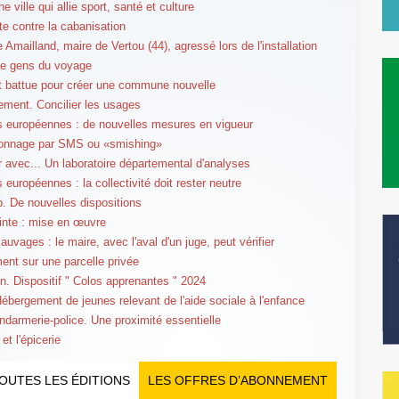
e ville qui allie sport, santé et culture
te contre la cabanisation
 Amailland, maire de Vertou (44), agressé lors de l'installation
 de gens du voyage
st battue pour créer une commune nouvelle
ement. Concilier les usages
s européennes : de nouvelles mesures en vigueur
onnage par SMS ou «smishing»
er avec... Un laboratoire départemental d'analyses
 européennes : la collectivité doit rester neutre
p. De nouvelles dispositions
ainte : mise en œuvre
uvages : le maire, avec l'aval d'un juge, peut vérifier
ment sur une parcelle privée
n. Dispositif " Colos apprenantes " 2024
Hébergement de jeunes relevant de l'aide sociale à l'enfance
ndarmerie-police. Une proximité essentielle
et l'épicerie
OUTES LES ÉDITIONS
LES OFFRES D’ABONNEMENT