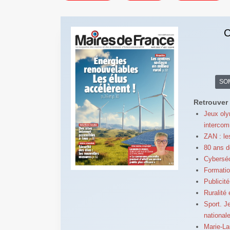
C
SO
Retrouver 
Jeux oly
intercom
ZAN : le
80 ans d
Cyberséc
Formatio
Publicité
Ruralité 
Sport. J
national
Marie-La