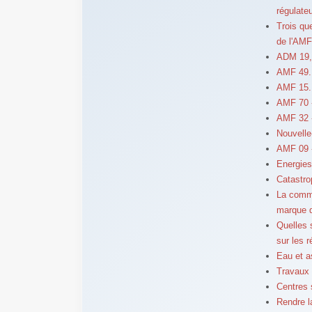
régulateu
Trois qu
de l'AMF
ADM 19, 
AMF 49. 
AMF 15. 
AMF 70 
AMF 32 -
Nouvelle
AMF 09 
Energies
Catastro
La comm
marque d'
Quelles 
sur les 
Eau et a
Travaux d
Centres 
Rendre l