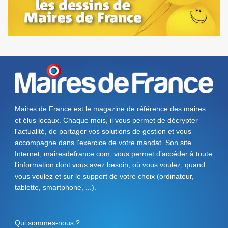
Maires de France est le magazine de référence des maires
et élus locaux. Chaque mois, il vous permet de décrypter
l'actualité, de partager vos solutions de gestion et vous
accompagne dans l'exercice de votre mandat. Son site
Internet, mairesdefrance.com, vous permet d’accéder à toute
l'information dont vous avez besoin, où vous voulez, quand
vous voulez et sur le support de votre choix (ordinateur,
tablette, smartphone, ...).
Qui sommes-nous ?