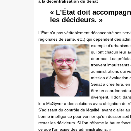
à la décentralisation du Sénat
« L’État doit accompagne
les décideurs. »
L’État n’a pas véritablement déconcentré ses se
régionales de santé, etc.) qui dépendent des admin
exemple d’urbanisme, 
qui ont chacun leur a
énormes. Les préfets 
trouvent impuissants d
administrations qui ve
mission d’évaluation 
Sénat a créé fera, en 
être un coordonnateur,
divergent. Il doit, da
le « McGyver » des solutions avec obligation de ré
S’agissant du contrôle de légalité, avant d’aller au 
bonne intelligence pour vérifier qu’un dossier soit
rester les décideurs. Si l’on réforme la haute fonc
ce que l’on exige des administrations. »