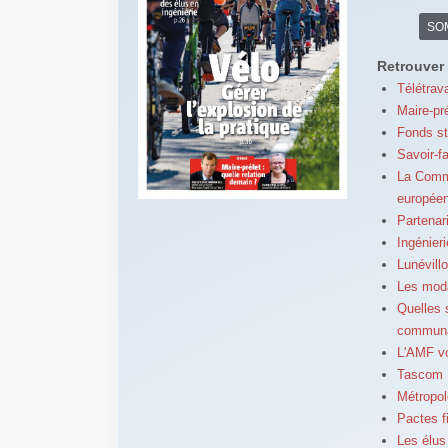
SO
Retrouver 
Télétrava
Maire-pré
Fonds st
Savoir-f
La Commi
europée
Partena
Ingénieri
Lunévillo
Les moda
Quelles s
communa
L'AMF v
Tascom :
Métropol
Pactes f
Les élus 