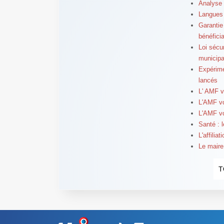
Analyse 
Langues 
Garantie
bénéficia
Loi sécu
municipa
Expérime
lancés
L' AMF 
L'AMF v
L'AMF v
Santé : 
L'affilia
Le maire
T