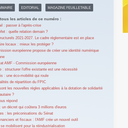
MMAIRE
EDITORIAL
MAGAZINE FEUILLETABLE
tous les articles de ce numéro :
il : passer à l'après-crise
fet : quelle relation demain ?
ructurels 2021-2027. Le cadre règlementaire est en place
aire locaux : mieux les protéger ?
ssion européenne propose de créer une identité numérique
nne
riat AMF - Commission européenne
e : structurer l'offre existante est une nécessité
is : une éco-mobilité qui roule
lités de répartition du FPIC
ont les nouvelles règles applicables à la dotation de solidarité
utaire ?
ous répond
 un décret qui coûtera 3 millions d'euros
es : les préconisations du Sénat
inanciers et fiscaux : l'AMF crée un nouvel outil
se mobilisent pour la réindustrialisation