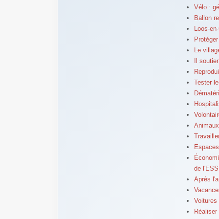
Vélo : gé
Ballon r
Loos-en-
Protéger
Le villa
Il soutie
Reprodui
Tester l
Dématéri
Hospitali
Volontai
Animaux 
Travaill
Espaces 
Économie
de l'ESS
Après l'a
Vacances
Voitures 
Réaliser