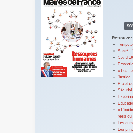
SO
Retrouver 
Tempête 
Santé : l
Covid-19
Protectio
« Les col
Justice 
Projet d
Sécurité
Expérime
Éducatio
« L'épid
réels ou
Les euro
Les prin