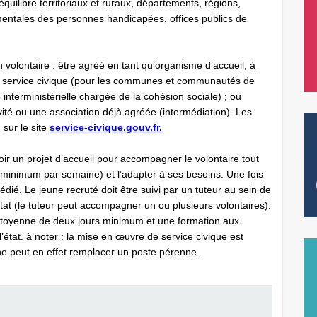
quilibre territoriaux et ruraux, départements, régions,
ntales des personnes handicapées, offices publics de
 volontaire : être agréé en tant qu’organisme d’accueil, à
itorial service civique (pour les communes et communautés de
interministérielle chargée de la cohésion sociale) ; ou
vité ou une association déjà agréée (intermédiation). Les
sur le site
service-civique.gouv.fr.
r un projet d’accueil pour accompagner le volontaire tout
 minimum par semaine) et l’adapter à ses besoins. Une fois
 dédié. Le jeune recruté doit être suivi par un tuteur au sein de
’État (le tuteur peut accompagner un ou plusieurs volontaires).
t citoyenne de deux jours minimum et une formation aux
’état. à noter : la mise en œuvre de service civique est
 ne peut en effet remplacer un poste pérenne.