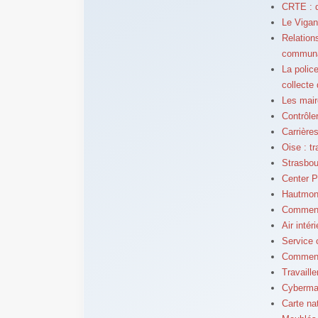
CRTE : d
Le Vigan
Relation
communa
La polic
collecte
Les mair
Contrôle
Carrière
Oise : t
Strasbou
Center P
Hautmont
Comment 
Air inté
Service 
Comment 
Travaill
Cybermal
Carte nat