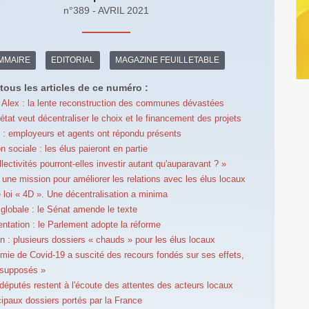
n°389 - AVRIL 2021
MMAIRE
EDITORIAL
MAGAZINE FEUILLETABLE
tous les articles de ce numéro :
Alex : la lente reconstruction des communes dévastées
'état veut décentraliser le choix et le financement des projets
 : employeurs et agents ont répondu présents
n sociale : les élus paieront en partie
lectivités pourront-elles investir autant qu'auparavant ? »
: une mission pour améliorer les relations avec les élus locaux
e loi « 4D ». Une décentralisation a minima
 globale : le Sénat amende le texte
ntation : le Parlement adopte la réforme
n : plusieurs dossiers « chauds » pour les élus locaux
émie de Covid-19 a suscité des recours fondés sur ses effets,
 supposés »
députés restent à l'écoute des attentes des acteurs locaux
cipaux dossiers portés par la France