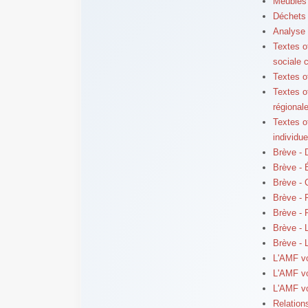
Meublés 
Déchets 
Analyse 
Textes of
sociale 
Textes of
Textes o
régional
Textes o
individu
Brève - 
Brève - 
Brève - C
Brève - 
Brève - 
Brève - 
Brève - 
L'AMF v
L'AMF v
L'AMF v
Relation