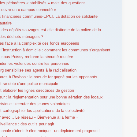
es périmètres « stabilisés » mais des questions
 ouvre un « campus connecté »
s financières communes-EPCI. La dotation de solidarité
utaire
e des dépôts sauvages est-elle distincte de la police de la
 des déchets ménagers ?
es face à la complexité des fonds européens
r l'instruction à domicile : comment les communes s'organisent
s-sous-Poissy renforce la sécurité routière
raiter les violences contre les personnes
rg sensibilise ses agents à la radicalisation
arcs à Roybon : le bras de fer gagné par les opposants
 se dote d'une police municipale
élaborer les lignes directrices de gestion
rieur : la règlementation pour une bonne aération des locaux
civique : recruter des jeunes volontaires
cartographier les applications de la collectivité
er avec... Le réseau « Bienvenue à la ferme »
veillance : des outils pour agir
ionale d'identité électronique : un déploiement progressif