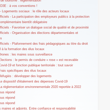
de tourisme : règlementation
D3E : à vos conventions !
- Logements sociaux : le rôle des acteurs locaux
ficiels - La participation des employeurs publics à la protection
complémentaire bientôt obligatoire
ficiels - Favoriser un dialogue social de qualité et de proximité
fficiels - Organisation des élections départementales et
es
fficiels - Plafonnement des frais pédagogiques au titre du droit
el à la formation des élus locaux
Drones : les maires sous surveillance
Élections : le permis de conduire « rose » est recevable
ovid-19 et fonction publique territoriale : tout savoir
Frais spécifiques des élus locaux
Réfugiés : développer des logements
Le dispositif d'étalement des dépenses Covid-19
La règlementation environnementale 2020 reportée à 2022
ous répond
ous répond
ous répond
s maires et adjoints. Entre confiance et responsabilité