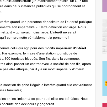
public administratif [un établissement public, un GIP, une
tre dans deux instances publiques qui se coordonnent et
s.
intérêts quand une personne dépositaire de l'autorité publique
ettre son impartialité ». Cette définition est large. Nous
mettant
» qui serait moins large. L’intérêt ne serait
t qu’il compromette véritablement la personne !
 pénale celui qui agit pour des
motifs impérieux d'intérêt
s. Par exemple, le maire d’une station touristique de
t a 800 touristes bloqués. Son fils, dans la commune,
ait ainsi passer un contrat avec la société de son fils, après
pas être attaqué, car il y a un motif impérieux d’intérêt
 sanction de prise illégale d’intérêts quand elle est vraiment
ises familiales).
les en les limitant à ce pour quoi elles ont été faites. Nous
la sécurité des décideurs y gagnerait.