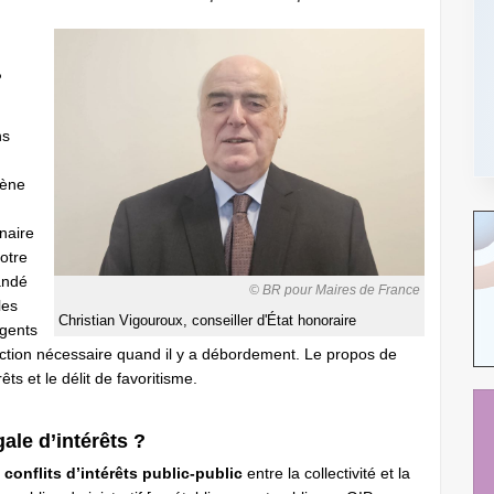
?
ns
mène
naire
notre
andé
© BR pour Maires de France
les
Christian Vigouroux, conseiller d'État honoraire
agents
anction nécessaire quand il y a débordement. Le propos de
rêts et le délit de favoritisme.
ale d’intérêts ?
 conflits d’intérêts public-public
entre la collectivité et la