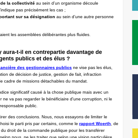
e la collectivité
au sein d’un organisme découle
n’indique pas précisément les cas ;
 portant sur sa désignation
au sein d’une autre personne
raient les assemblées délibérantes plus fluides.
y aura-t-il en contrepartie davantage de
gents publics et des élus ?
nancière des gestionnaires publics
ne vise pas les élus,
on de décision de justice, gestion de fait, infraction
le cadre de missions détachables du mandat.
udice significatif causé à la chose publique mais avec un
er ne va pas regarder le bénéficiaire d'une corruption, ni le
 responsable public.
irer des conclusions. Nous, nous essayons de limiter le
choisi le parti pris par certains, comme le
rapport Woerth
, de
ns du droit de la commande publique pour les transférer
 selon nous, ne les traiter que selon une vision particulière.