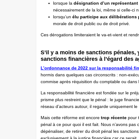
lorsque la
désignation d’un représentant d
nécessairement de la loi, même si celle-ci 
lorsqu’un
élu participe aux délibérations
morale de droit public ou de droit privé.
Ces dérogations limiteraient le va-et-vient et rend
S’il y a moins de sanctions pénales, 
sanctions financières à l’égard des a
L’ordonnance de 2022 sur la responsabilité fi
hormis dans quelques cas circonscrits : non-exécuti
commise après réquisition du comptable ou dans 
La responsabilité financière est fondée sur le préj
prisme plus restreint que le pénal : le juge financi
réseau d’acteurs autour, il regarde uniquement le
Mais cette réforme est encore
trop récente
pour t
pénal à ce pour quoi il est fait. Nous n’avons pas 
dépénaliser, de retirer du droit pénal les sanctio
exclusivement à la justice financière car ce serait,