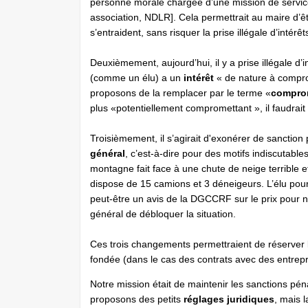
personne morale chargée d’une mission de service 
association, NDLR]. Cela permettrait au maire d’ê
s’entraident, sans risquer la prise illégale d’intérêt
Deuxièmement, aujourd’hui, il y a prise illégale d’
(comme un élu) a un
intérêt
« de nature à comprom
proposons de la remplacer par le terme «
compro
plus «potentiellement compromettant », il faudrai
Troisièmement, il s’agirait d'exonérer de sanction
général
, c’est-à-dire pour des motifs indiscutable
montagne fait face à une chute de neige terrible e
dispose de 15 camions et 3 déneigeurs. L’élu pourr
peut-être un avis de la DGCCRF sur le prix pour ne 
général de débloquer la situation.
Ces trois changements permettraient de réserver la
fondée (dans le cas des contrats avec des entrepr
Notre mission était de maintenir les sanctions péna
proposons des petits
réglages juridiques
, mais 