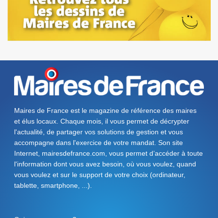
Maires de France est le magazine de référence des maires
et élus locaux. Chaque mois, il vous permet de décrypter
l'actualité, de partager vos solutions de gestion et vous
accompagne dans l'exercice de votre mandat. Son site
Internet, mairesdefrance.com, vous permet d’accéder à toute
l'information dont vous avez besoin, où vous voulez, quand
vous voulez et sur le support de votre choix (ordinateur,
tablette, smartphone, ...).