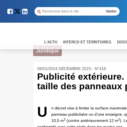
L'ACTU
INTERCO ET TERRITOIRES
DOSS
Juridique
08/01/2024 DÉCEMBRE 2023 - N°418
Publicité extérieure.
taille des panneaux 
U
n décret vise à limiter la surface maximale
panneau publicitaire ou d’une enseigne, qu
2
2
10,5 m
(contre antérieurement 12 m
). 
conformité avec cette règle dans les quatre ans.