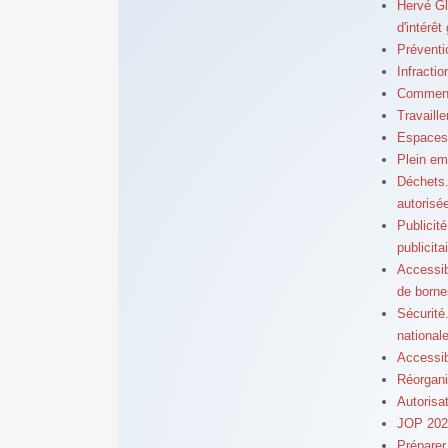
Hervé Gl
d'intérêt
Préventi
Infractio
Comment 
Travaill
Espaces 
Plein emp
Déchets.
autorisé
Publicit
publicita
Accessib
de borne
Sécurité.
national
Accessibi
Réorganis
Autorisat
JOP 2024
Préparer 