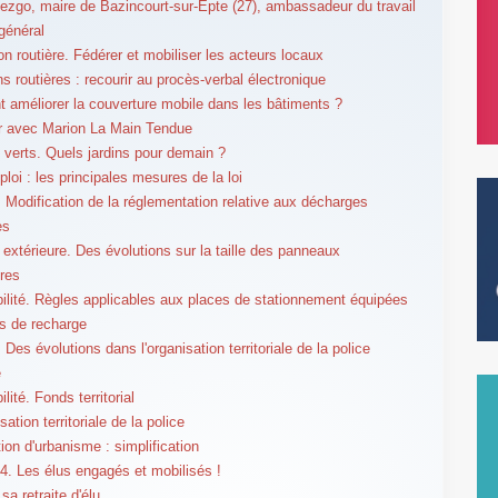
ezgo, maire de Bazincourt-sur-Epte (27), ambassadeur du travail
 général
on routière. Fédérer et mobiliser les acteurs locaux
ns routières : recourir au procès-verbal électronique
améliorer la couverture mobile dans les bâtiments ?
er avec Marion La Main Tendue
verts. Quels jardins pour demain ?
loi : les principales mesures de la loi
 Modification de la réglementation relative aux décharges
es
é extérieure. Des évolutions sur la taille des panneaux
ires
ilité. Règles applicables aux places de stationnement équipées
s de recharge
 Des évolutions dans l'organisation territoriale de la police
e
lité. Fonds territorial
ation territoriale de la police
ion d'urbanisme : simplification
. Les élus engagés et mobilisés !
sa retraite d'élu