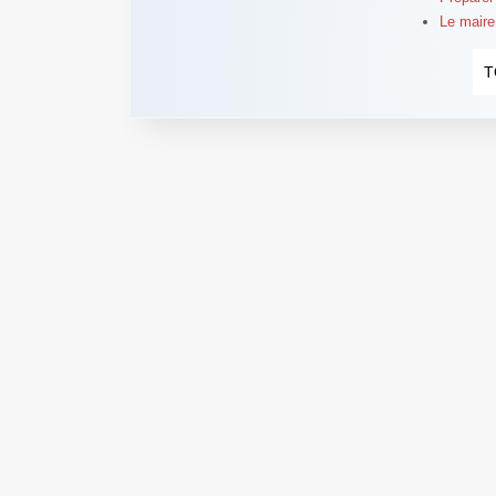
Le maire 
T