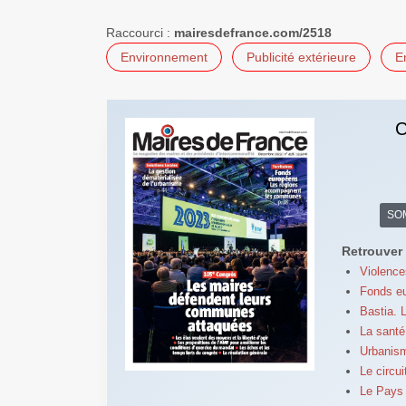
Raccourci :
mairesdefrance.com/2518
Environnement
Publicité extérieure
E
C
SO
Retrouver 
Violences
Fonds eu
Bastia. 
La santé 
Urbanism
Le circui
Le Pays 