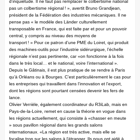
d’inquiétude. Il ne faut pas remplacer le colbertisme national
pas un colbertisme régional ! », avertit Bruno Grandjean,
président de la Fédération des industries mécaniques. Il ne
pense pas « le modèle des Länder culturellement
transposable en France, qui est faite par et pour un pouvoir
central, y compris au niveau des moyens de
transport ! » Pour ce patron d’une PME du Loiret, qui produit
des machines-outils pour l’industrie sidérurgique, l’échelle
régionale n’est pas pertinente, car «on fonctionne à la fois
dans le très local… et le national, voire l’international ».
Depuis le Gâtinais, il est plus pratique de se rendre à Paris
qu’à Orléans ou à Bourges. C’est particulièrement le cas pour
les entreprises qui travaillent dans l’innovation et l’export,
dont les régions sont pourtant censées devenir les fers de
lance.
Olivier Verrièle, également coordinateur du R3iLab, mais en
Pays-de-la-Loire, remet en cause la théorie en vogue dans
les régions actuellement, qui consiste à «chasser en meute
» sous pavillon régional dans les grands salons
internationaux. «La région est très active, mais elle se
focalise trop sur les salons à l’étranger. Ils nous ont aidé à