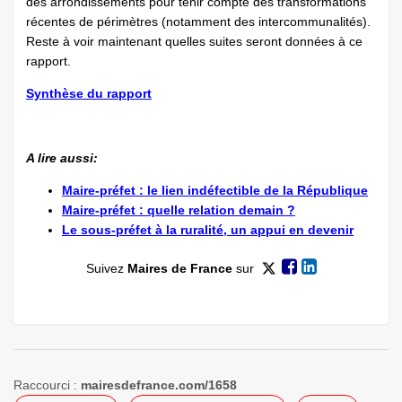
des arrondissements pour tenir compte des transformations
récentes de périmètres (notamment des intercommunalités).
Reste à voir maintenant quelles suites seront données à ce
rapport.
Synthèse du rapport
A lire aussi:
Maire-préfet : le lien indéfectible de la République
Maire-préfet : quelle relation demain ?
Le sous-préfet à la ruralité, un appui en devenir
Suivez
Maires de France
sur
Raccourci :
mairesdefrance.com/1658