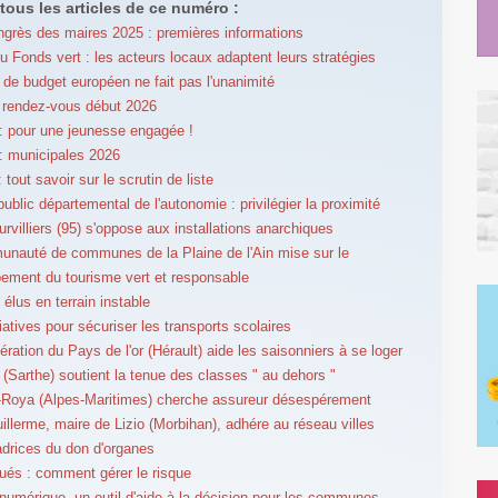
tous les articles de ce numéro :
grès des maires 2025 : premières informations
u Fonds vert : les acteurs locaux adaptent leurs stratégies
t de budget européen ne fait pas l'unanimité
 rendez-vous début 2026
 pour une jeunesse engagée !
: municipales 2026
tout savoir sur le scrutin de liste
ublic départemental de l'autonomie : privilégier la proximité
urvilliers (95) s'oppose aux installations anarchiques
nauté de communes de la Plaine de l'Ain mise sur le
ement du tourisme vert et responsable
 élus en terrain instable
tiatives pour sécuriser les transports scolaires
ération du Pays de l'or (Hérault) aide les saisonniers à se loger
 (Sarthe) soutient la tenue des classes " au dehors "
r-Roya (Alpes-Maritimes) cherche assureur désespérement
llerme, maire de Lizio (Morbihan), adhére au réseau villes
rices du don d'organes
lués : comment gérer le risque
umérique, un outil d'aide à la décision pour les communes