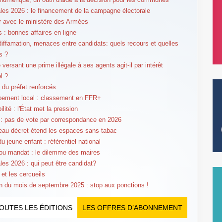
les 2026 : le financement de la campagne électorale
er avec le ministère des Armées
 : bonnes affaires en ligne
 diffamation, menaces entre candidats: quels recours et quelles
s ?
versant une prime illégale à ses agents agit-il par intérêt
l ?
 du préfet renforcés
pement local : classement en FFR+
lité : l'État met la pression
: pas de vote par correspondance en 2026
au décret étend les espaces sans tabac
u jeune enfant : référentiel national
 ou mandat : le dilemme des maires
les 2026 : qui peut être candidat?
 et les cercueils
n du mois de septembre 2025 : stop aux ponctions !
OUTES LES ÉDITIONS
LES OFFRES D’ABONNEMENT