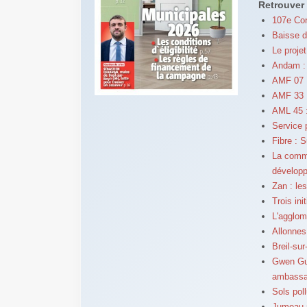
Retrouver 
107e Con
Baisse d
Le proje
Andam :
AMF 07 :
AMF 33 
AML 45 : 
Service p
Fibre : S
La commu
développ
Zan : les
Trois ini
L'agglom
Allonnes
Breil-su
Gwen Gui
ambassad
Sols pol
Jumeau n