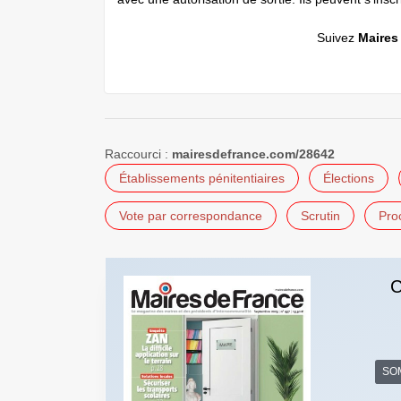
Suivez
Maires
Raccourci :
mairesdefrance.com/28642
Établissements pénitentiaires
Élections
Vote par correspondance
Scrutin
Pro
C
SO