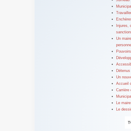
Municipa
Travaill
Enchères
Injures,
sanction
Un maire 
personne
Pouvoirs
Dévelop
Accessibi
Détenus 
Un nouve
Accueil d
Carrière
Municipa
Le maire
Le dessi
T