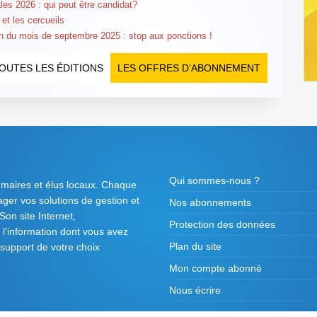
les 2026 : qui peut être candidat?
 et les cercueils
n du mois de septembre 2025 : stop aux ponctions !
OUTES LES ÉDITIONS
LES OFFRES D’ABONNEMENT
Qui sommes-nous ?
 maires et élus locaux. Chaque
tager vos solutions de gestion et
Nos abonnements
on site Internet,
Protection des données
l'information dont vous avez
Plan du site
 support de votre choix
Mon compte abonné
Nous écrire