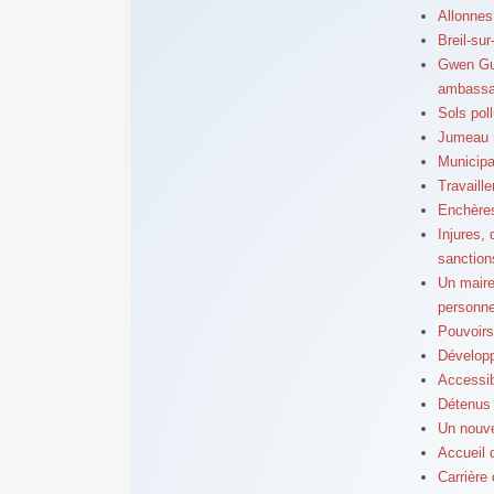
Allonnes
Breil-su
Gwen Gui
ambassad
Sols pol
Jumeau n
Municipa
Travaill
Enchères
Injures,
sanction
Un maire 
personne
Pouvoirs
Dévelop
Accessibi
Détenus 
Un nouve
Accueil d
Carrière