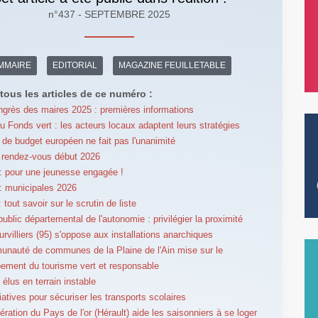
n°437 - SEPTEMBRE 2025
MMAIRE
EDITORIAL
MAGAZINE FEUILLETABLE
tous les articles de ce numéro :
grès des maires 2025 : premières informations
u Fonds vert : les acteurs locaux adaptent leurs stratégies
t de budget européen ne fait pas l'unanimité
 rendez-vous début 2026
 pour une jeunesse engagée !
: municipales 2026
tout savoir sur le scrutin de liste
ublic départemental de l'autonomie : privilégier la proximité
urvilliers (95) s'oppose aux installations anarchiques
nauté de communes de la Plaine de l'Ain mise sur le
ement du tourisme vert et responsable
 élus en terrain instable
tiatives pour sécuriser les transports scolaires
ération du Pays de l'or (Hérault) aide les saisonniers à se loger