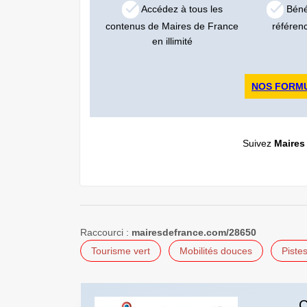
Accédez à tous les
Bénéf
contenus de Maires de France
référen
en illimité
NOS FORM
Suivez
Maires
Raccourci :
mairesdefrance.com/28650
Tourisme vert
Mobilités douces
Piste
C