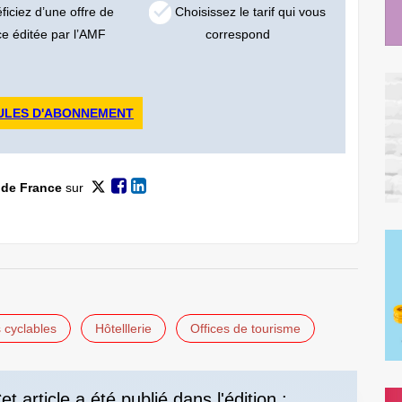
iciez d’une offre de
Choisissez le tarif qui vous
ce éditée par l’AMF
correspond
ULES D'ABONNEMENT
 de France
sur
s cyclables
Hôtelllerie
Offices de tourisme
et article a été publié dans l'édition :