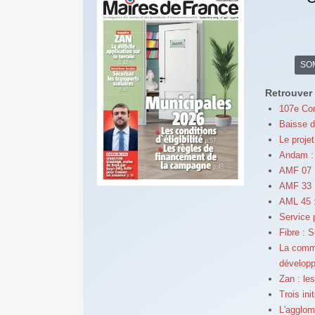
SO
Retrouver 
107e Con
Baisse d
Le proje
Andam :
AMF 07 :
AMF 33 
AML 45 : 
Service p
Fibre : S
La commu
développ
Zan : les
Trois ini
L'agglom