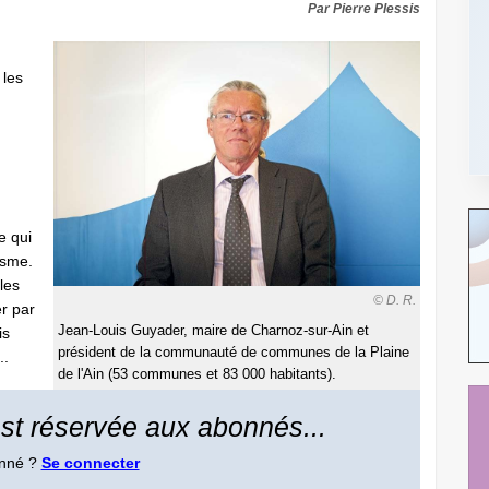
Par Pierre Plessis
 les
e qui
isme.
les
© D. R.
r par
Jean-Louis Guyader, maire de Charnoz-sur-Ain et
is
président de la communauté de communes de la Plaine
..
de l'Ain (53 communes et 83 000 habitants).
 est réservée aux abonnés...
onné ?
Se connecter