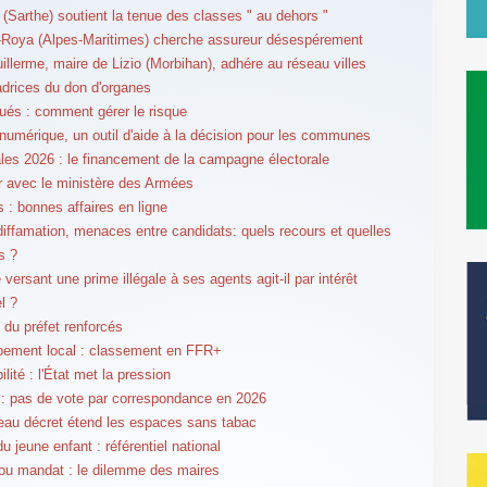
 (Sarthe) soutient la tenue des classes " au dehors "
r-Roya (Alpes-Maritimes) cherche assureur désespérement
llerme, maire de Lizio (Morbihan), adhére au réseau villes
rices du don d'organes
lués : comment gérer le risque
umérique, un outil d'aide à la décision pour les communes
les 2026 : le financement de la campagne électorale
er avec le ministère des Armées
 : bonnes affaires en ligne
 diffamation, menaces entre candidats: quels recours et quelles
s ?
versant une prime illégale à ses agents agit-il par intérêt
l ?
 du préfet renforcés
pement local : classement en FFR+
lité : l'État met la pression
: pas de vote par correspondance en 2026
au décret étend les espaces sans tabac
u jeune enfant : référentiel national
 ou mandat : le dilemme des maires