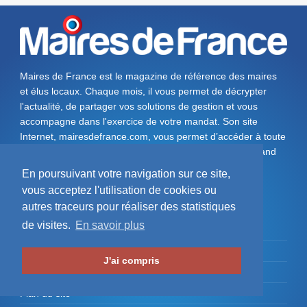
Maires de France est le magazine de référence des maires
et élus locaux. Chaque mois, il vous permet de décrypter
l'actualité, de partager vos solutions de gestion et vous
accompagne dans l'exercice de votre mandat. Son site
Internet, mairesdefrance.com, vous permet d’accéder à toute
l'information dont vous avez besoin, où vous voulez, quand
vous voulez et sur le support de votre choix (ordinateur,
En poursuivant votre navigation sur ce site,
tablette, smartphone, ...).
vous acceptez l'utilisation de cookies ou
autres traceurs pour réaliser des statistiques
de visites.
En savoir plus
Qui sommes-nous ?
Nos abonnements
J'ai compris
Protection des données
Plan du site