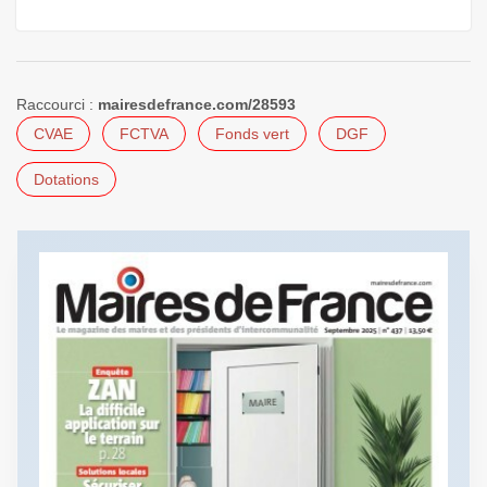
Raccourci :
mairesdefrance.com/28593
CVAE
FCTVA
Fonds vert
DGF
Dotations