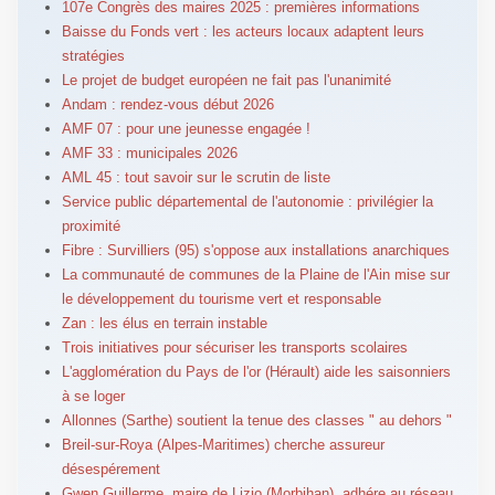
107e Congrès des maires 2025 : premières informations
Baisse du Fonds vert : les acteurs locaux adaptent leurs
stratégies
Le projet de budget européen ne fait pas l'unanimité
Andam : rendez-vous début 2026
AMF 07 : pour une jeunesse engagée !
AMF 33 : municipales 2026
AML 45 : tout savoir sur le scrutin de liste
Service public départemental de l'autonomie : privilégier la
proximité
Fibre : Survilliers (95) s'oppose aux installations anarchiques
La communauté de communes de la Plaine de l'Ain mise sur
le développement du tourisme vert et responsable
Zan : les élus en terrain instable
Trois initiatives pour sécuriser les transports scolaires
L'agglomération du Pays de l'or (Hérault) aide les saisonniers
à se loger
Allonnes (Sarthe) soutient la tenue des classes " au dehors "
Breil-sur-Roya (Alpes-Maritimes) cherche assureur
désespérement
Gwen Guillerme, maire de Lizio (Morbihan), adhére au réseau