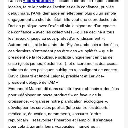
Dans la
« contribution »
intitulée Libertés et responsabilités
locales, faire le choix de l’action et de la confiance, publiée
début mars, l’AMF demande en effet bien plus qu’un simple
engagement au chef de l’État. Elle veut une coproduction de
l’action publique avec l’exécutif via la signature d’un «pacte
de confiance » avec les collectivités, «qui se décline à tous
les niveaux, jusqu’au sous-préfet d’arrondissement ».
Autrement dit, si le locataire de l’Élysée a «besoin » des élus,
ces derniers n’entendent pas être des «supplétifs » que le
président de la République sollicite uniquement en cas de
crise (gilets jaunes, épidémie…), et encore moins des «sous-
traitants de ses politiques publiques », soulignent de concert
David Lisnard et André Laignel, président et 1er vice-
président délégué de l’AMF.
Emmanuel Macron dit dans sa lettre avoir «besoin » des élus
pour «déployer un pacte productif » en faveur de la
croissance, «organiser notre planification écologique »,
développer les services publics (lutte contre les déserts
médicaux, éducation, notamment), «assurer l’ordre
républicain » et favoriser l’insertion et l’emploi. Il s’engage
pour cela à garantir leurs «capacités financières ».