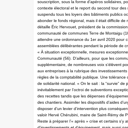
souscription, sous la forme d’apéros solidaires, p
contexte électoral et le report du second tour des
suspendu tous les loyers des bâtiments publics o
abonder le fonds régional, mais il était difficile 
détaille Éric Hervouet, président de la commissi
communauté de communes Terre de Montaigu (10 co
attendre une ordonnance du 1er avril 2020 pour c
assemblées délibérantes pendant la période de cris
« À situation exceptionnelle, mesures exceptionnel
Communauté (56). D’ailleurs, pour que les commun
supplémentaire, de nombreuses voix s’élèvent pour 
aux entreprises à la rubrique des investissements 
règles de la comptabilité publique. Une tolérance 
de solidarité national. « On le sait : la “survie” d
inévitablement par l’octroi de subventions except
des recettes tandis que les dépenses d’équipemen
des chantiers. Assimiler les dispositifs d’aides d
disposer d’un levier d’intervention plus conséquent
valoir Hervé Chérubini, maire de Saint-Rémy de 
Reste à préparer l’« après » crise et certains s’y
d’investissements et d’équipement, mais aussi par le