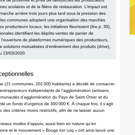
ire de proximité et prive de débouchés les producteurs
es scolaires et de la filière de restauration. L’impact est
 marche arrière trois jours plus tard sous la pression des
que les communes adoptent une organisation des marchés
s producteurs locaux, les initiatives fleurissent (lire p. 30),
ionales identifiant les dépôts-ventes de panier de
 l’ouverture de plateformes numériques des producteurs,
e solutions mutualisées d’enlèvement des produits (drive),
u 23/03/2020.
eptionnelles
e (21 communes, 202 000 habitants) a décidé de consacrer
entrepreneurs indépendants de l’agglomération (artisans,
ommunautés d’agglomération du Pays de Saint-Omer et du
 un fonds d’urgence de 300 000 €. À chaque fois, il s’agit
 des critères moins restrictifs, afin de ne laisser aucun
uveaux modes d’appuis, aussi bien en nature qu’en
ance et le mouvement « Bouge ton coq » ont ainsi lancé une