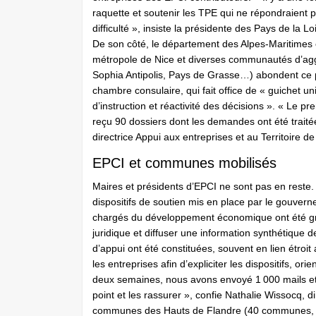
raquette et soutenir les TPE qui ne répondraient p
difficulté », insiste la présidente des Pays de la L
De son côté, le département des Alpes-Maritimes c
métropole de Nice et diverses communautés d’agg
Sophia Antipolis, Pays de Grasse…) abondent ce p
chambre consulaire, qui fait office de « guichet un
d’instruction et réactivité des décisions ». « Le pr
reçu 90 dossiers dont les demandes ont été trait
directrice Appui aux entreprises et au Territoire d
EPCI et communes mobilisés
Maires et présidents d’EPCI ne sont pas en reste.
dispositifs de soutien mis en place par le gouvern
chargés du développement économique ont été gra
juridique et diffuser une information synthétique 
d’appui ont été constituées, souvent en lien étroi
les entreprises afin d’expliciter les dispositifs, or
deux semaines, nous avons envoyé 1 000 mails et 
point et les rassurer », confie Nathalie Wissocq,
communes des Hauts de Flandre (40 communes, 54