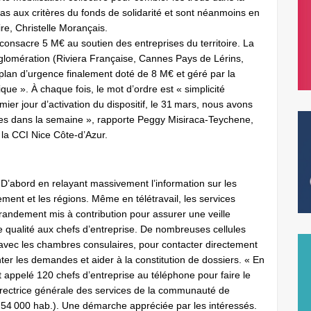
as aux critères du fonds de solidarité et sont néanmoins en
oire, Christelle Morançais.
onsacre 5 M€ au soutien des entreprises du territoire. La
lomération (Riviera Française, Cannes Pays de Lérins,
lan d’urgence finalement doté de 8 M€ et géré par la
ique ». À chaque fois, le mot d’ordre est « simplicité
emier jour d’activation du dispositif, le 31 mars, nous avons
ées dans la semaine », rapporte Peggy Misiraca-Teychene,
e la CCI Nice Côte-d’Azur.
 D’abord en relayant massivement l’information sur les
ement et les régions. Même en télétravail, les services
ndement mis à contribution pour assurer une veille
de qualité aux chefs d’entreprise. De nombreuses cellules
t avec les chambres consulaires, pour contacter directement
ienter les demandes et aider à la constitution de dossiers. « En
appelé 120 chefs d’entreprise au téléphone pour faire le
 directrice générale des services de la communauté de
 000 hab.). Une démarche appréciée par les intéressés.