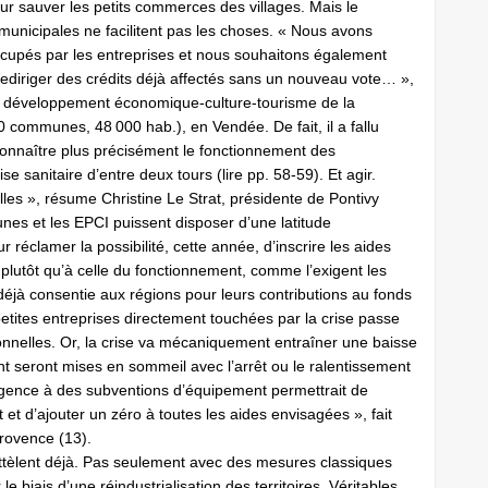
our sauver les petits commerces des villages. Mais le
 municipales ne facilitent pas les choses. « Nous avons
ccupés par les entreprises et nous souhaitons également
de rediriger des crédits déjà affectés sans un nouveau vote… »,
on développement économique-culture-tourisme de la
mmunes, 48 000 hab.), en Vendée. De fait, il a fallu
onnaître plus précisément le fonctionnement des
e sanitaire d’entre deux tours (lire pp. 58-59). Et agir.
les », résume Christine Le Strat, présidente de Pontivy
es et les EPCI puissent disposer d’une latitude
réclamer la possibilité, cette année, d’inscrire les aides
plutôt qu’à celle du fonctionnement, comme l’exigent les
déjà consentie aux régions pour leurs contributions au fonds
e petites entreprises directement touchées par la crise passe
ionnelles. Or, la crise va mécaniquement entraîner une baisse
t seront mises en sommeil avec l’arrêt ou le ralentissement
’urgence à des subventions d’équipement permettrait de
 et d’ajouter un zéro à toutes les aides envisagées », fait
Provence (13).
 attèlent déjà. Pas seulement avec des mesures classiques
 biais d’une réindustrialisation des territoires. Véritables