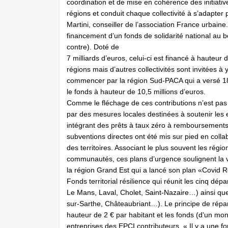
coordination et de mise en cohérence des initiative
régions et conduit chaque collectivité à s’adapter
Martini, conseiller de l’association France urbain
financement d’un fonds de solidarité national au b
contre). Doté de
7 milliards d’euros, celui-ci est financé à hauteur 
régions mais d’autres collectivités sont invitées à 
commencer par la région Sud-PACA qui a versé 18
le fonds à hauteur de 10,5 millions d’euros.
Comme le fléchage de ces contributions n’est pas as
par des mesures locales destinées à soutenir les 
intégrant des prêts à taux zéro à remboursements 
subventions directes ont été mis sur pied en coll
des territoires. Associant le plus souvent les régi
communautés, ces plans d’urgence soulignent la v
la région Grand Est qui a lancé son plan «Covid R
Fonds territorial résilience qui réunit les cinq d
Le Mans, Laval, Cholet, Saint-Nazaire…) ainsi q
sur-Sarthe, Châteaubriant…). Le principe de répart
hauteur de 2 € par habitant et les fonds (d’un mo
entreprises des EPCI contributeurs. « Il y a une fo