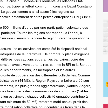
s. La crise du Coronavirus réoriente les relations État-
 pour participer à l’effort commun », constate David Constant-
e. Le gouvernement a ainsi associé les régions au
énéfice notamment des très petites entreprises (TPE) (lire ci-
de 500 millions d’euros par une participation volontaire des
y participer. Toutes les régions ont répondu à l’appel, à
 millions d’euros ou encore la région Bretagne qui abonde
suré, les collectivités ont complété le dispositif national
entreprises de leur territoire. De nombreux plans d’urgence
différés, des cautions et garanties bancaires, voire des
aboration avec divers partenaires, comme la BPI et la Banque
ons, les départements, les métropoles et les autres
olonté de coopération des différentes collectivités. Comme
ésistance » (44 M€), la Région Pays de la Loire a créé son
épartements, les plus grandes agglomérations (Nantes, Angers,
ue les trois quarts des communautés de communes (Sablé-
ition est simple : chaque collectivité engagée contribue à
ntant minimum de 52 M€) resteront mobilisés au profit des
rte mobilisation collective pour combler les trous dans la