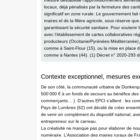
mesure déstabilise l’approvisionnement alimenta
locaux, déjà pénalisés par la fermeture des cantin
significatif en zone rurale. Le gouvernement fait
maires et de la filière agricole, sous réserve 
garantissant la sécurité sanitaire. Pour soutenir le
avec l’établissement de cartes collaboratives rég
producteurs (Occitanie/Pyrénées-Méditerranée),
comme à Saint-Flour (15), ou la mise en place d
comme à Nantes (44). (1) Décret n° 2020-293 d
Contexte exceptionnel, mesures exc
De son côté, la communauté urbaine de Dunkerqu
500 000 € à un fonds de secours au bénéfice des 
commerçants… ). D’autres EPCI s’allient : les c
Pays de Lumbres (62) ont décidé de créer ensemble
de venir en complément du dispositif national, avec
entrepreneur sur le carreau.
La créativité ne manque pas pour élaborer de no
numéraire. L’Association des maires ruraux de Fr