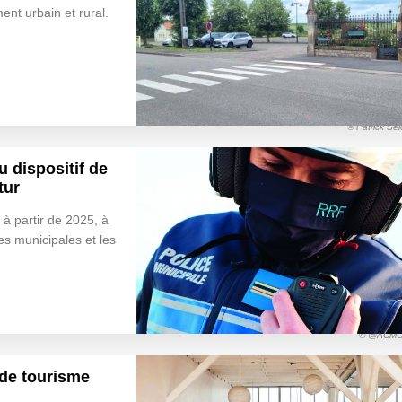
ent urbain et rural.
© Patrick Se
u dispositif de
tur
 à partir de 2025, à
es municipales et les
© @ACMO
de tourisme