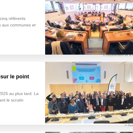
cinq référents
es aux communes et
© Département de la 
sur le point
 2025 au plus tard. La
nt le scrutin
© Sai