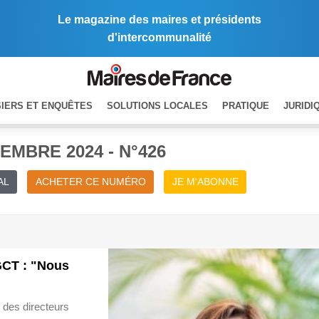
Le magazine des maires et présidents
d'intercommunalité
IERS ET ENQUÊTES
SOLUTIONS LOCALES
PRATIQUE
JURIDI
EMBRE 2024 - N°426
AL
ACHETER CE NUMÉRO
JE M'ABONNE
GCT : "Nous
l des directeurs