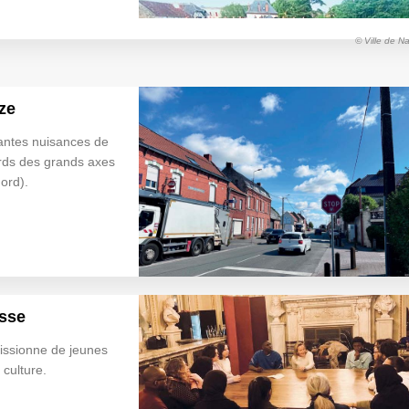
© Ville de N
ze
tantes nuisances de
rds des grands axes
ord).
esse
issionne de jeunes
culture.