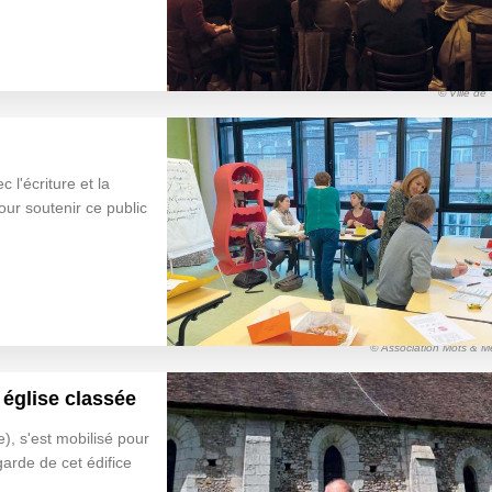
© Ville de
 l'écriture et la
our soutenir ce public
© Association Mots & Me
 église classée
e), s'est mobilisé pour
arde de cet édifice