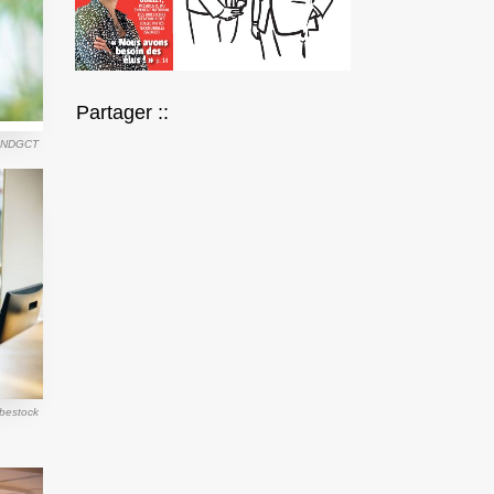
Partager ::
 SNDGCT
bestock