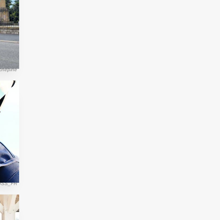
ichepine
SS_FR