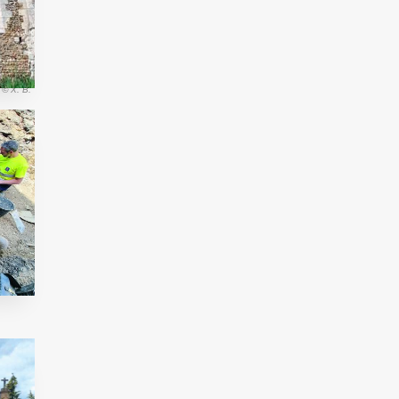
© X. B.