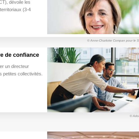
CT), dévoile les
erritoriaux (3-4
© Anne-Charlotte Compan pour le
re de confiance
er un directeur
petites collectivités.
© Ado