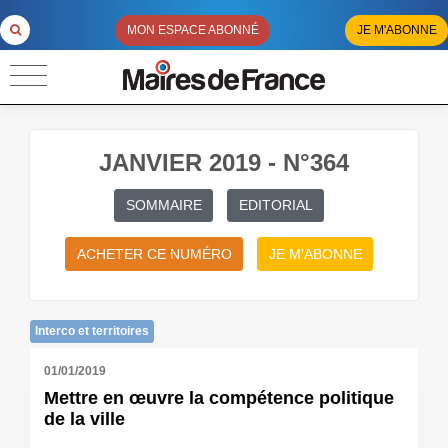
MON ESPACE ABONNÉ
JE M'ABONNE
JANVIER 2019 - N°364
SOMMAIRE
EDITORIAL
ACHETER CE NUMÉRO
JE M'ABONNE
Interco et territoires
01/01/2019
Mettre en œuvre la compétence politique
de la ville