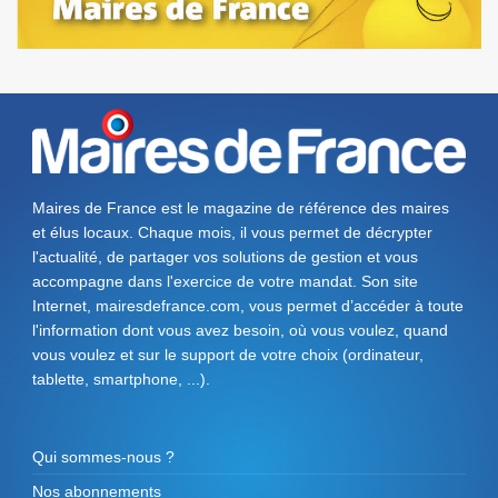
Maires de France est le magazine de référence des maires
et élus locaux. Chaque mois, il vous permet de décrypter
l'actualité, de partager vos solutions de gestion et vous
accompagne dans l'exercice de votre mandat. Son site
Internet, mairesdefrance.com, vous permet d’accéder à toute
l'information dont vous avez besoin, où vous voulez, quand
vous voulez et sur le support de votre choix (ordinateur,
tablette, smartphone, ...).
Qui sommes-nous ?
Nos abonnements