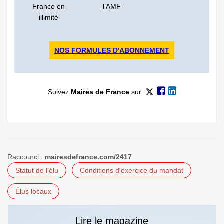
France en
l’AMF
illimité
NOS FORMULES D'ABONNEMENT
Suivez
Maires de France
sur
Raccourci :
mairesdefrance.com/2417
Statut de l'élu
Conditions d'exercice du mandat
Élus locaux
Lire le magazine