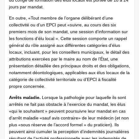
du congé de formation des élus locaux est portée de 18 à 24
jours par mandat.
En outre, «Tout membre de l’organe délibérant d’une
collectivité ou d’un EPCI peut «suivre, au cours des six
premiers mois de son mandat, une session d’information sur
les fonctions d’élu local ». Cette session comporte un rappel
général du rôle assigné aux différentes catégories d’élus
locaux, incluant, pour les conseillers municipaux, le détail des
attributions exercées par le maire au nom de l’État, une
présentation détaillée des principaux droits et des obligations,
notamment déontologiques, applicables aux élus locaux de la
catégorie de collectivité territoriale ou d’EPCI à fiscalité
propre concernée.
Arrêts maladie.
Lorsque la pathologie pour laquelle ils sont
arrêtés ne fait pas obstacle à l’exercice du mandat, les élus
«qui le souhaitent » peuvent poursuivre leur mandat en cas
d’arrêt maladie «sauf avis contraire» de leur médecin (et non
plus «sous réserve de l’accord formel » du praticien). Ils
peuvent ainsi cumuler la perception d’indemnités journalières
résultant de l’activité professionnelle avec les indemnités de