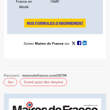
France en
l’AMF
illimité
NOS FORMULES D'ABONNEMENT
Suivez
Maires de France
sur
Raccourci :
mairesdefrance.com/28796
Jeu
Grand quizz des citoyens