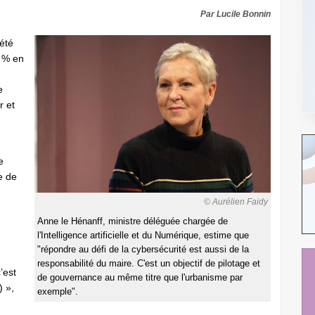
Par Lucile Bonnin
été
4 % en
e
r et
e
e de
© Aurélien Faidy
Anne le Hénanff, ministre déléguée chargée de
l'Intelligence artificielle et du Numérique, estime que
"répondre au défi de la cybersécurité est aussi de la
responsabilité du maire. C'est un objectif de pilotage et
’est
de gouvernance au même titre que l'urbanisme par
) »,
exemple".