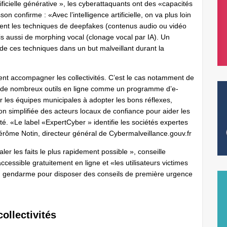
tificielle générative », les cyberattaquants ont des «capacités
n confirme : «Avec l’intelligence artificielle, on va plus loin
nt les techniques de deepfakes (contenus audio ou vidéo
s aussi de morphing vocal (clonage vocal par IA). Un
 de ces techniques dans un but malveillant durant la
vent accompagner les collectivités. C’est le cas notamment de
r de nombreux outils en ligne comme un programme d’e-
er les équipes municipales à adopter les bons réflexes,
on simplifiée des acteurs locaux de confiance pour aider les
ité. «Le label «ExpertCyber » identifie les sociétés expertes
Jérôme Notin, directeur général de Cybermalveillance.gouv.fr
ler les faits le plus rapidement possible », conseille
cessible gratuitement en ligne et «les utilisateurs victimes
un gendarme pour disposer des conseils de première urgence
ollectivités