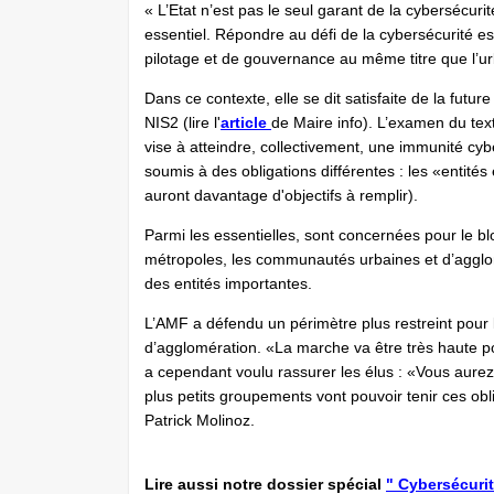
« L’Etat n’est pas le seul garant de la cybersécurit
essentiel. Répondre au défi de la cybersécurité est
pilotage et de gouvernance au même titre que l’u
Dans ce contexte, elle se dit satisfaite de la future
NIS2 (lire l'
article
de Maire info). L’examen du text
vise à atteindre, collectivement, une immunité cybe
soumis à des obligations différentes : les «entités 
auront davantage d'objectifs à remplir).
Parmi les essentielles, sont concernées pour le b
métropoles, les communautés urbaines et d’agg
des entités importantes.
L’AMF a défendu un périmètre plus restreint po
d’agglomération. «La marche va être très haute pou
a cependant voulu rassurer les élus : «Vous aurez tr
plus petits groupements vont pouvoir tenir ces obli
Patrick Molinoz.
Lire aussi notre dossier spécial
" Cybersécurit