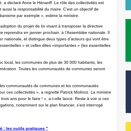
é, a déclaré Anne le Hénanff. Le rôle des collectivités est
 aussi la responsabilité du maire. C’est un objectif de
rbanisme par exemple », estime la ministre.
 adoption du projet de loi visant à transposer la directive
e reprendra en janvier prochain, à l’Assemblée nationale. Il
r nationale, et distingue deux types d’acteurs qui vont être
essentielles » et celles dites «importantes » (les essentielles
loc local, les communes de plus de 30 000 habitants, les
lomération. Toutes les communautés de communes seront
ur les communautés de communes et les communautés
r ces collectivités », a regretté Patrick Molinoz. La ministre
ois ans pour le faire ! », a-t-elle lancé. Reste à voir si ces
gations, notamment sur le plan financier, s’est interrogé
é : les outils pratiques "