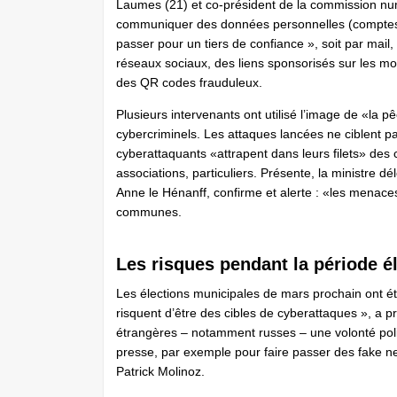
Laumes (21) et co-président de la commission num
communiquer des données personnelles (comptes 
passer pour un tiers de confiance », soit par mail
réseaux sociaux, des liens sponsorisés sur les m
des QR codes frauduleux.
Plusieurs intervenants ont utilisé l’image de «la pê
cybercriminels. Les attaques lancées ne ciblent pa
cyberattaquants «attrapent dans leurs filets» des co
associations, particuliers. Présente, la ministre dé
Anne le Hénanff, confirme et alerte : «les menaces 
communes.
Les risques pendant la période é
Les élections municipales de mars prochain ont 
risquent d’être des cibles de cyberattaques », a p
étrangères – notamment russes – une volonté polit
presse, par exemple pour faire passer des fake new
Patrick Molinoz.