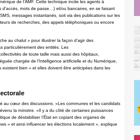
érique de l’AMF. Cette technique incite les agents à
d'accès, mots de passe…) et/ou bancaires, en se faisant
, SMS, messages instantanés, soit via des publications sur les
oteurs de recherches, des appels téléphoniques ou encore
che au chalut » pour illustrer la façon d’agir des
s particulièrement des entités. Les
llectivités de toute taille mais aussi des hôpitaux,
léguée chargée de l'Intelligence artificielle et du Numérique,
existent bien » et elles doivent être anticipées dans les
lectorale
été au cœur des discussions. «Les communes et les candidats
révenu la ministre. «Il y a du côté de certaines puissances
ique de déstabiliser l’État en copiant des organes de
s » et ainsi influencer les élections localement », explique