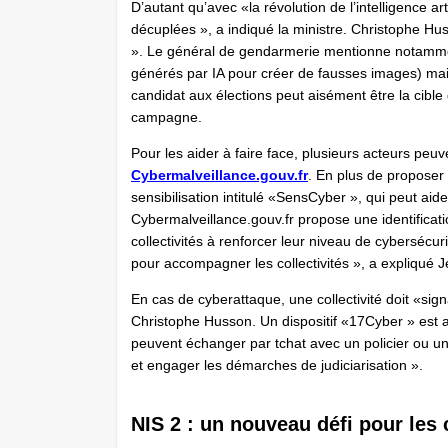
D’autant qu’avec «la révolution de l’intelligence ar
décuplées », a indiqué la ministre. Christophe Husso
». Le général de gendarmerie mentionne notamme
générés par IA pour créer de fausses images) mai
candidat aux élections peut aisément être la cible
campagne.
Pour les aider à faire face, plusieurs acteurs peu
Cybermalveillance.gouv.fr
. En plus de propose
sensibilisation intitulé «SensCyber », qui peut aid
Cybermalveillance.gouv.fr propose une identificati
collectivités à renforcer leur niveau de cybersécur
pour accompagner les collectivités », a expliqué 
En cas de cyberattaque, une collectivité doit «signa
Christophe Husson. Un dispositif «17Cyber » est ac
peuvent échanger par tchat avec un policier ou 
et engager les démarches de judiciarisation ».
NIS 2 : un nouveau défi pour les c