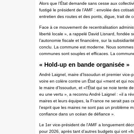
Alors que l’État demande sans cesse aux collectiv
fustigé le président de l’AMF : envolée des coti
entretien des routes et des ponts, digue, trait de 
Face à ce mouvement de recentralisation administra
liberté locale », a rappelé David Lisnard, fondée su
l’autonomie fiscale et financière, sur la subsidia
conclu. La commune est moderne. Nous sommes dans
communes sont souples et efficaces. La commune, c
« Hold-up en bande organisée »
André Laignel, maire d’Issoudun et premier vice-pr
voire en colère contre un État qui «ment et qui n
le maire d’Issoudun, et «l’État qui se noie tente
eu une vertu », a reconnu André Laignel : «il a r
maires et leurs équipes, la France ne serait pas c
l’esprit que les maires ne sont pas un problème ma
confiance dans un océan de défiance ».
Le 1er vice-président de l'AMF a longuement décri
pour 2026, après tant d’autres budgets qui ont «