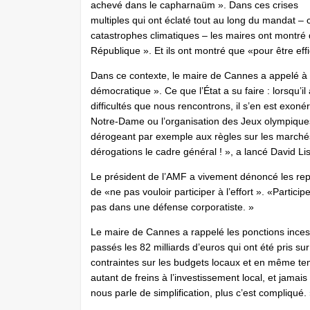
achevé dans le capharnaüm ». Dans ces crises
multiples qui ont éclaté tout au long du mandat – c
catastrophes climatiques – les maires ont montré qu
République ». Et ils ont montré que «pour être effi
Dans ce contexte, le maire de Cannes a appelé à 
démocratique ». Ce que l’État a su faire : lorsqu’i
difficultés que nous rencontrons, il s’en est exoné
Notre-Dame ou l’organisation des Jeux olympiques,
dérogeant par exemple aux règles sur les marchés 
dérogations le cadre général ! », a lancé David Li
Le président de l’AMF a vivement dénoncé les re
de «ne pas vouloir participer à l’effort ». «Partici
pas dans une défense corporatiste. »
Le maire de Cannes a rappelé les ponctions inces
passés les 82 milliards d’euros qui ont été pris su
contraintes sur les budgets locaux et en même tem
autant de freins à l’investissement local, et jamais
nous parle de simplification, plus c’est compliqué.