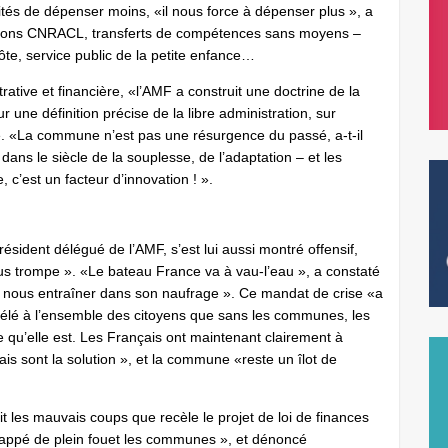
ités de dépenser moins, «il nous force à dépenser plus », a
sations CNRACL, transferts de compétences sans moyens –
côte, service public de la petite enfance…
tive et financière, «l’AMF a construit une doctrine de la
r une définition précise de la libre administration, sur
rité. «La commune n’est pas une résurgence du passé, a-t-il
 le siècle de la souplesse, de l’adaptation – et les
’est un facteur d’innovation ! ».
ésident délégué de l’AMF, s’est lui aussi montré offensif,
ous trompe ». «Le bateau France va à vau-l’eau », a constaté
 de nous entraîner dans son naufrage ». Ce mandat de crise «a
évélé à l’ensemble des citoyens que sans les communes, les
e qu’elle est. Les Français ont maintenant clairement à
is sont la solution », et la commune «reste un îlot de
t les mauvais coups que recèle le projet de loi de finances
frappé de plein fouet les communes », et dénoncé