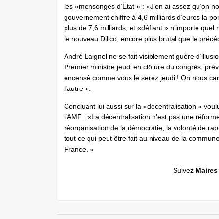
les «mensonges d’État » : «J’en ai assez qu’on no
gouvernement chiffre à 4,6 milliards d’euros la po
plus de 7,6 milliards, et «défiant » n’importe quel 
le nouveau Dilico, encore plus brutal que le précé
André Laignel ne se fait visiblement guère d’illusi
Premier ministre jeudi en clôture du congrès, pré
encensé comme vous le serez jeudi ! On nous care
l’autre ».
Concluant lui aussi sur la «décentralisation » voulu
l’AMF : «La décentralisation n’est pas une réforme a
réorganisation de la démocratie, la volonté de rapp
tout ce qui peut être fait au niveau de la commune
France. »
Suivez
Maires