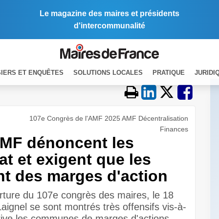
Le magazine des maires et présidents
d'intercommunalité
IERS ET ENQUÊTES
SOLUTIONS LOCALES
PRATIQUE
JURIDI
107e Congrès de l'AMF 2025 AMF Décentralisation
Finances
'AMF dénoncent les
t et exigent que les
t des marges d'action
erture du 107e congrès des maires, le 18
ignel se sont montrés très offensifs vis-à-
 prive les communes de marges d'actions.