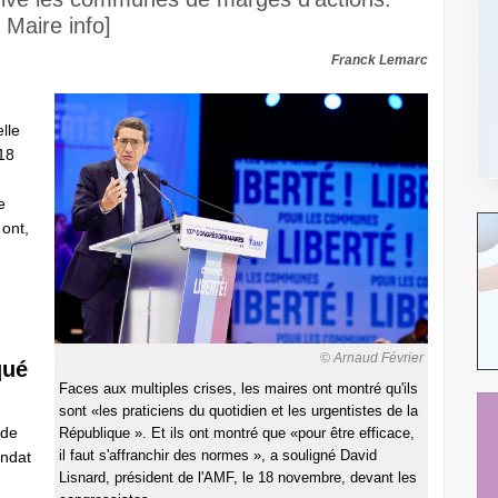
e Maire info]
Franck Lemarc
lle
18
e
ont,
© Arnaud Février
qué
Faces aux multiples crises, les maires ont montré qu'ils
sont «les praticiens du quotidien et les urgentistes de la
 de
République ». Et ils ont montré que «pour être efficace,
il faut s'affranchir des normes », a souligné David
andat
Lisnard, président de l'AMF, le 18 novembre, devant les