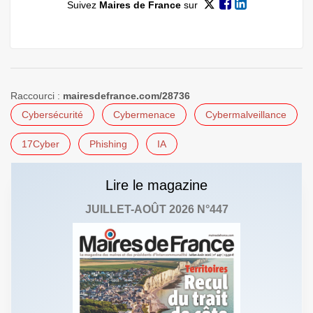
Suivez
Maires de France
sur
Raccourci :
mairesdefrance.com/28736
Cybersécurité
Cybermenace
Cybermalveillance
17Cyber
Phishing
IA
Lire le magazine
JUILLET-AOÛT 2026 N°447