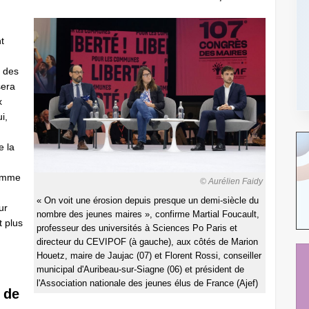
t
e des
sera
x
i,
e la
u
comme
© Aurélien Faidy
« On voit une érosion depuis presque un demi-siècle du
ur
nombre des jeunes maires », confirme Martial Foucault,
t plus
professeur des universités à Sciences Po Paris et
directeur du CEVIPOF (à gauche), aux côtés de Marion
Houetz, maire de Jaujac (07) et Florent Rossi, conseiller
municipal d'Auribeau-sur-Siagne (06) et président de
l'Association nationale des jeunes élus de France (Ajef)
 de