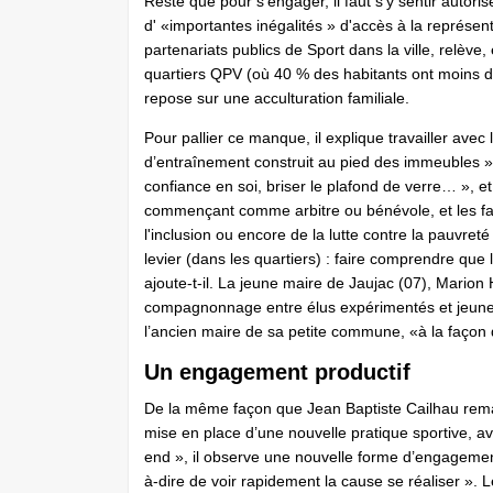
Reste que pour s’engager, il faut s’y sentir autori
d' «importantes inégalités » d'accès à la représen
partenariats publics de Sport dans la ville, relève
quartiers QPV (où 40 % des habitants ont moins d
repose sur une acculturation familiale.
Pour pallier ce manque, il explique travailler avec 
d’entraînement construit au pied des immeubles », e
confiance en soi, briser le plafond de verre… », e
commençant comme arbitre ou bénévole, et les famil
l'inclusion ou encore de la lutte contre la pauvret
levier (dans les quartiers) : faire comprendre que l
ajoute-t-il. La jeune maire de Jaujac (07), Marion 
compagnonnage entre élus expérimentés et jeune
l’ancien maire de sa petite commune, «à la façon 
Un engagement productif
De la même façon que Jean Baptiste Cailhau remarq
mise en place d’une nouvelle pratique sportive, a
end », il observe une nouvelle forme d’engagement,
à-dire de voir rapidement la cause se réaliser ». 