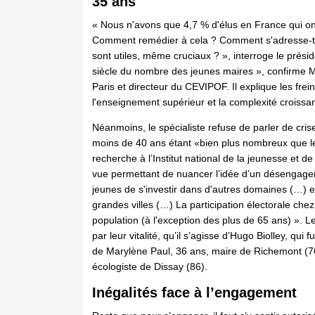
35 ans
« Nous n'avons que 4,7 % d'élus en France qui on
Comment remédier à cela ? Comment s'adresse-t-o
sont utiles, même cruciaux ? », interroge le prési
siècle du nombre des jeunes maires », confirme Ma
Paris et directeur du CEVIPOF. Il explique les fre
l'enseignement supérieur et la complexité croissa
Néanmoins, le spécialiste refuse de parler de cri
moins de 40 ans étant «bien plus nombreux que le
recherche à l’Institut national de la jeunesse et de
vue permettant de nuancer l’idée d’un désengagem
jeunes de s'investir dans d'autres domaines (…) 
grandes villes (…) La participation électorale ch
population (à l'exception des plus de 65 ans) ». Le
par leur vitalité, qu’il s’agisse d’Hugo Biolley, qui
de Marylène Paul, 36 ans, maire de Richemont (76
écologiste de Dissay (86).
Inégalités face à l’engagement