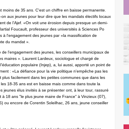
t moins de 35 ans. C'est un chiffre en baisse permanente.
n aux jeunes pour leur dire que les mandats électifs locaux
dent de l'Ajef. «On voit une érosion depuis presque un demi-
rtial Foucault, professeur des universités à Sciences Po
ins à l'engagement des jeunes par «la massification de
nte du mandat ».
se de l'engagement des jeunes, les conseillers municipaux de
s maires ». Laurent Lardeux, sociologue et chargé de
 l'éducation populaire (Injep), a, lui aussi, apporté un point de
ent : «La défiance pour la vie politique n'empêche pas les
et plus facilement dans les petites communes que dans les
ez les 18-35 ans est en baisse mais comme dans toute la
s jeunes élus invités à se présenter ont, à leur tour, rassuré
 fut à 18 ans "le plus jeune maire de France" à Vinzieux (07),
) ou encore de Corentin Soleilhac, 26 ans, jeune conseiller