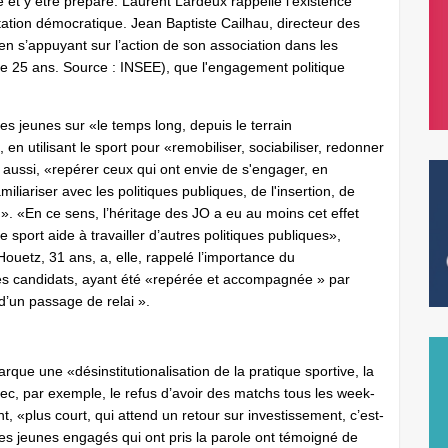
sé et y être préparé. Laurent Lardeux rappelle l'existence
tation démocratique. Jean Baptiste Cailhau, directeur des
, en s’appuyant sur l’action de son association dans les
e 25 ans. Source : INSEE), que l'engagement politique
les jeunes sur «le temps long, depuis le terrain
n utilisant le sport pour «remobiliser, sociabiliser, redonner
t aussi, «repérer ceux qui ont envie de s'engager, en
iariser avec les politiques publiques, de l'insertion, de
é ». «En ce sens, l’héritage des JO a eu au moins cet effet
e sport aide à travailler d’autres politiques publiques»,
Houetz, 31 ans, a, elle, rappelé l’importance du
s candidats, ayant été «repérée et accompagnée » par
d’un passage de relai ».
ue une «désinstitutionalisation de la pratique sportive, la
vec, par exemple, le refus d’avoir des matchs tous les week-
 «plus court, qui attend un retour sur investissement, c’est-
Les jeunes engagés qui ont pris la parole ont témoigné de