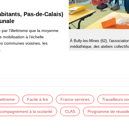
abitants, Pas-de-Calais)
unale
par l’illettrisme que la moyenne
 mobilisation à l’échelle
À Bully-les-Mines (62), l'associati
es communes voisines, les
médiathèque, des ateliers collectifs
.
llettrisme
Facile à lire
France services
Travailleurs so
ccompagnement à la scolarité
CLAS
Programme de réussit