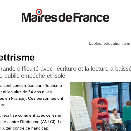
Écoles, éducation, ali
lettrisme
rande difficulté avec l'écriture et la lecture a bai
ce public empêché et isolé.
 sont concernées par l’illettrisme
ni les plus de 64 ans ni les
sés en France). Ces personnes ont
ure.
à l’écrit se cumulent avec celles en
tte contre l’illettrisme (ANLCI). Le
r lutter contre ce handicap.