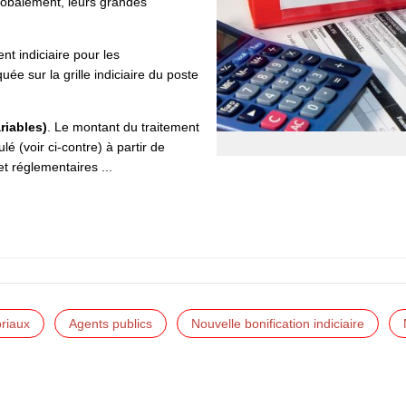
lobalement, leurs grandes
ent indiciaire pour les
uée sur la grille indiciaire du poste
riables)
. Le montant du traitement
lé (voir ci-contre) à partir de
et réglementaires ...
oriaux
Agents publics
Nouvelle bonification indiciaire