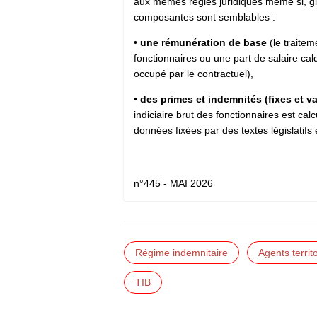
aux mêmes règles juridiques même si, g
composantes sont semblables :
•
une rémunération de base
(le traitem
fonctionnaires ou une part de salaire calq
occupé par le contractuel),
•
des primes et indemnités (fixes et va
indiciaire brut des fonctionnaires est calcu
données fixées par des textes législatifs 
n°445 - MAI 2026
Régime indemnitaire
Agents territ
TIB