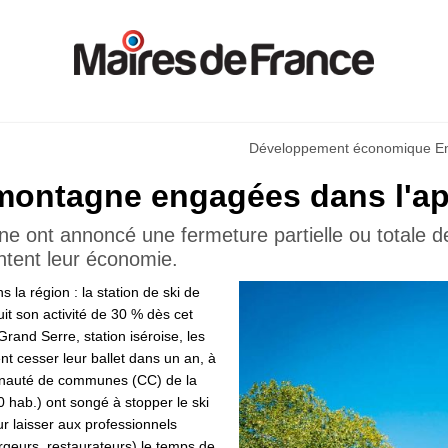
Développement économique En
 montagne engagées dans l'ap
e ont annoncé une fermeture partielle ou totale de 
ntent leur économie.
 la région : la station de ski de
it son activité de 30 % dès cet
Grand Serre, station iséroise, les
t cesser leur ballet dans un an, à
unauté de communes (CC) de la
hab.) ont songé à stopper le ski
r laisser aux professionnels
ergeurs, restaurateurs) le temps de