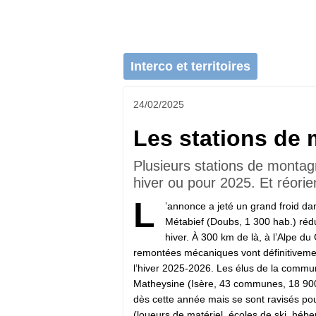
Interco et territoires
24/02/2025
Les stations de
Plusieurs stations de montagn
hiver ou pour 2025. Et réorie
L
’annonce a jeté un grand froid dans
Métabief (Doubs, 1 300 hab.) rédu
hiver. À 300 km de là, à l’Alpe du 
remontées mécaniques vont définitivemen
l’hiver 2025-2026. Les élus de la comm
Matheysine (Isère, 43 communes, 18 900 
dès cette année mais se sont ravisés pou
(loueurs de matériel, écoles de ski, héb