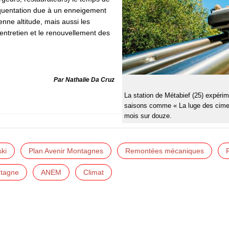
réquentation due à un enneigement
nne altitude, mais aussi les
ntretien et le renouvellement des
Par Nathalie Da Cruz
La station de Métabief (25) expéri
saisons comme « La luge des cimes
mois sur douze.
ski
Plan Avenir Montagnes
Remontées mécaniques
ntagne
ANEM
Climat