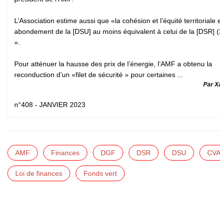
L’Association estime aussi que «la cohésion et l’équité territoriale
abondement de la [DSU] au moins équivalent à celui de la [DSR] 
».
Pour atténuer la hausse des prix de l’énergie, l’AMF a obtenu la
reconduction d’un «filet de sécurité » pour certaines ...
Par X
n°408 - JANVIER 2023
AMF
Finances
DGF
DSR
DSU
CV
Loi de finances
Fonds vert